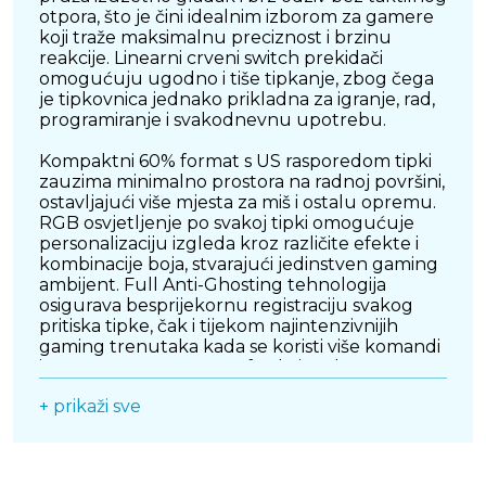
otpora, što je čini idealnim izborom za gamere
koji traže maksimalnu preciznost i brzinu
reakcije. Linearni crveni switch prekidači
omogućuju ugodno i tiše tipkanje, zbog čega
je tipkovnica jednako prikladna za igranje, rad,
programiranje i svakodnevnu upotrebu.
Kompaktni 60% format s US rasporedom tipki
zauzima minimalno prostora na radnoj površini,
ostavljajući više mjesta za miš i ostalu opremu.
RGB osvjetljenje po svakoj tipki omogućuje
personalizaciju izgleda kroz različite efekte i
kombinacije boja, stvarajući jedinstven gaming
ambijent. Full Anti-Ghosting tehnologija
osigurava besprijekornu registraciju svakog
pritiska tipke, čak i tijekom najintenzivnijih
gaming trenutaka kada se koristi više komandi
istovremeno. Hot-Swap funkcionalnost
omogućuje jednostavnu zamjenu prekidača
+ prikaži sve
bez lemljenja, pružajući dodatnu fleksibilnost i
mogućnost prilagodbe vlastitim
preferencijama. Izdržljiva konstrukcija, odvojivi
USB Type-C kabel i životni vijek od preko 50