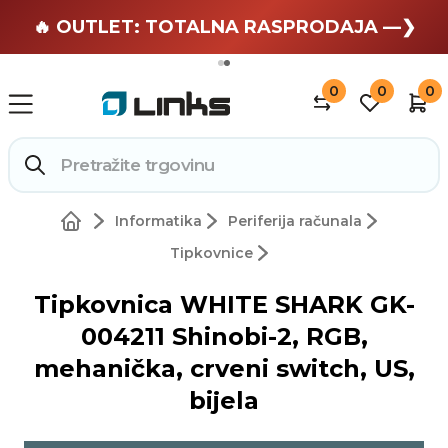
🏄 Zaslužuješ odmor —❯
🔥 OUTLET: TOTALNA RASPRODAJA —❯
0
0
0
Informatika
Periferija računala
Tipkovnice
Tipkovnica WHITE SHARK GK-
004211 Shinobi-2, RGB,
mehanička, crveni switch, US,
bijela