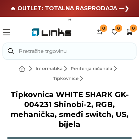
🏄 Zaslužuješ odmor —❯
🔥 OUTLET: TOTALNA RASPRODAJA —❯
0
0
0
Informatika
Periferija računala
Tipkovnice
Tipkovnica WHITE SHARK GK-
004231 Shinobi-2, RGB,
mehanička, smeđi switch, US,
bijela