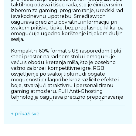
taktilnog odziva i tišeg rada, što je čini izvrsnim
izborom za gaming, programiranje, uredski rad
i svakodnevnu upotrebu. Smeđi switch
osigurava preciznu povratnu informaciju pri
svakom pritisku tipke, bez preglasnog klika, pa
omogućuje ugodno korištenje i tijekom duljih
sesija.
Kompaktni 60% format s US rasporedom tipki
štedi prostor na radnom stolu i omogućuje
veću slobodu kretanja miša, što je posebno
važno za brze i kompetitivne igre. RGB
osvjetljenje po svakoj tipki nudi bogate
mogućnosti prilagodbe kroz različite efekte i
boje, stvarajući atraktivnu i personaliziranu
gaming atmosferu. Full Anti-Ghosting
tehnologija osigurava precizno prepoznavanje
svih pritisaka tipki, čak i u najzahtjevnijim
situacijama kada se koristi više komandi
+ prikaži sve
istovremeno. Hot-Swap podrška omogućuje
jednostavnu zamjenu prekidača bez lemljenja,
pružajući dodatnu fleksibilnost i mogućnost
prilagodbe vlastitom stilu tipkanja. Izdržljiva