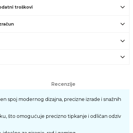
odatni troškovi
izračun
Recenzije
 spoj modernog dizajna, precizne izrade i snažnih
sku, što omogućuje precizno tipkanje i odličan odziv