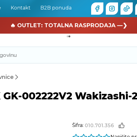
e
Kontakt
B2B ponuda
🏄 Zaslužuješ odmor —❯
🔥 OUTLET: TOTALNA RASPRODAJA —❯
vnice
GK-002222V2 Wakizashi-2, 
Šifra:
010.701.356
Napišite p