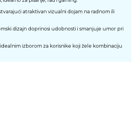
idealno za pisanje, rad i gaming.
tvarajući atraktivan vizualni dojam na radnom ili
omski dizajn doprinosi udobnosti i smanjuje umor pri
idealnim izborom za korisnike koji žele kombinaciju