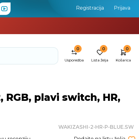
Registracija
Prijava
0
0
0
Usporedba
Lista želja
Košarica
RGB, plavi switch, HR,
WAKIZASHI-2-HR-P-BLUE.SW
rvu recenziju
Dodajte na listu želja