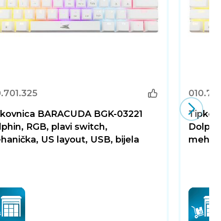
.701.325
010.70
pkovnica BARACUDA BGK-03221
Tipkov
phin, RGB, plavi switch,
Dolphin
anička, US layout, USB, bijela
mehanič