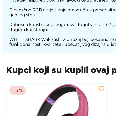
Hrvatski raspored tipki (HR layout) osigurava jednos
Dinamično RGB osvjetljenje omogućuje personalizaciju
gaming stolu.
Robusna konstrukcija osigurava dugotrajnu izdržljiv
dugom korištenju.
WHITE SHARK Wakizashi-2 u rozoj boji posebno se is
funkcionalnosti, kvalitete i upečatljivog dizajna u j
Kupci koji su kupili ovaj 
-13 %