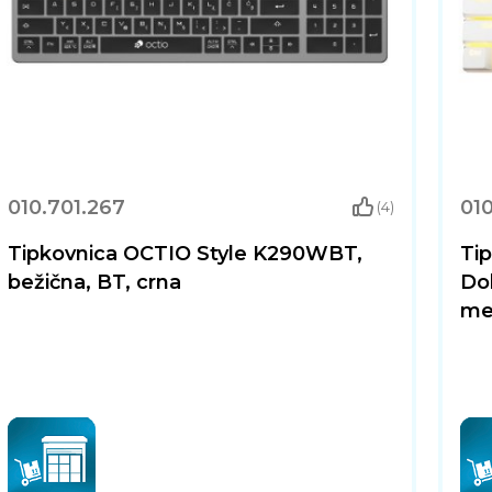
010.701.267
010
(4)
Tipkovnica OCTIO Style K290WBT,
Ti
bežična, BT, crna
Dol
meh