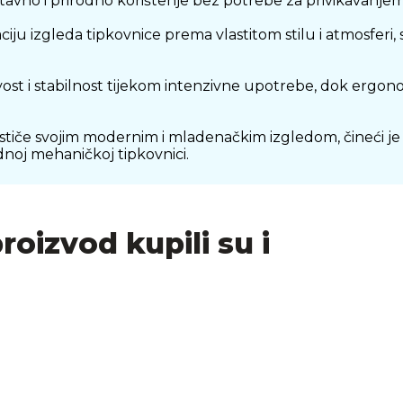
tavno i prirodno korištenje bez potrebe za privikavanjem, 
 izgleda tipkovnice prema vlastitom stilu i atmosferi, s
ost i stabilnost tijekom intenzivne upotrebe, dok ergon
tiče svojim modernim i mladenačkim izgledom, čineći je 
ednoj mehaničkoj tipkovnici.
proizvod kupili su i