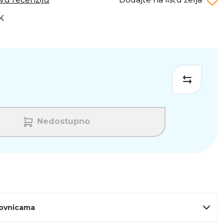
K
Nedostupno
lovnicama