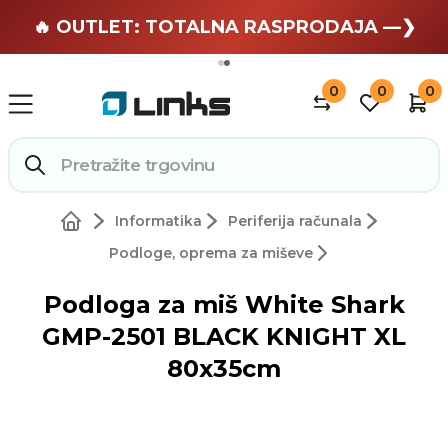
🏄 Zaslužuješ odmor —❯
🔥 OUTLET: TOTALNA RASPRODAJA —❯
0
0
0
Informatika
Periferija računala
Podloge, oprema za miševe
Podloga za miš White Shark
GMP-2501 BLACK KNIGHT XL
80x35cm