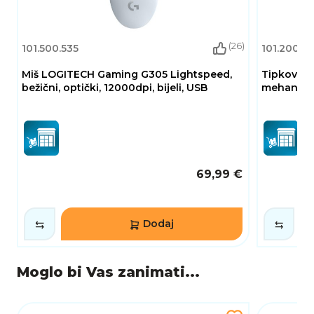
(26)
101.500.535
101.200.7
Miš LOGITECH Gaming G305 Lightspeed,
Tipkovnic
bežični, optički, 12000dpi, bijeli, USB
mehanička
69,99 €
Dodaj
Moglo bi Vas zanimati...