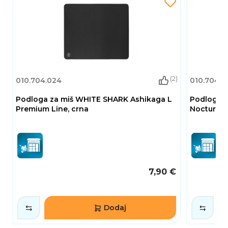
(2)
010.704.024
010.704.0
Podloga za miš WHITE SHARK Ashikaga L
Podloga 
Premium Line, crna
Nocturon,
7,90 €
Dodaj