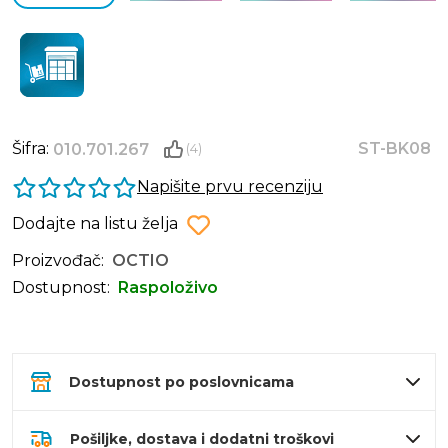
Šifra:
ST-BK08
010.701.267
(4)
Napišite prvu recenziju
Dodajte na listu želja
Proizvođač:
OCTIO
Dostupnost:
Raspoloživo
Dostupnost po poslovnicama
Pošiljke, dostava i dodatni troškovi