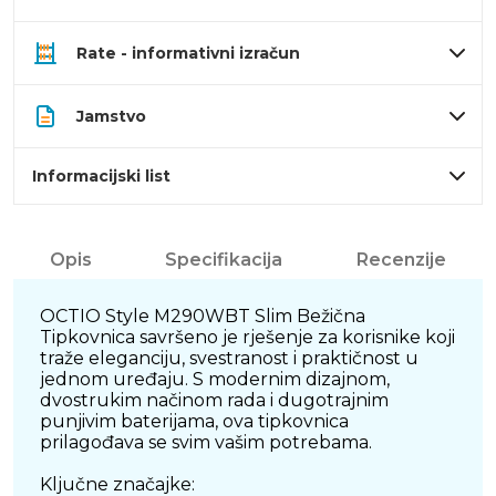
Rate - informativni izračun
Jamstvo
Informacijski list
Opis
Specifikacija
Recenzije
OCTIO Style M290WBT Slim Bežična
Tipkovnica savršeno je rješenje za korisnike koji
traže eleganciju, svestranost i praktičnost u
jednom uređaju. S modernim dizajnom,
dvostrukim načinom rada i dugotrajnim
punjivim baterijama, ova tipkovnica
prilagođava se svim vašim potrebama.
Ključne značajke: