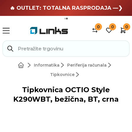
🏄 Zaslužuješ odmor —❯
🔥 OUTLET: TOTALNA RASPRODAJA —❯
0
0
0
Informatika
Periferija računala
Tipkovnice
Tipkovnica OCTIO Style
K290WBT, bežična, BT, crna