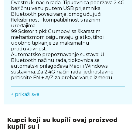
Dvostruki način rada: Tipkovnica podržava 2.4G
bežičnu vezu putem USB prijemnika i
Bluetooth povezivanje, omogućujući
fleksibilnost i kompatibilnost s raznim
uređajima.
99 Scissor tipki: Gumbovi sa škarastim
mehanizmom osiguravaju glatko, tiho i
udobno tipkanje za maksimalnu
produktivnost.
Automatsko prepoznavanje sustava: U
Bluetooth načinu rada, tipkovnica se
automatski prilagođava Mac ili Windows
sustavima. Za 2.4G način rada, jednostavno
pritisnite FN + A/Z za prebacivanje između
sustava.
+ prikaži sve
Moderan i praktičan dizajn
Slim profil: S dimenzijama od 368 x 122 x 13
mm, tipkovnica je izuzetno tanka i elegantna,
idealna za uredske prostore ili kućnu
upotrebu.
Kupci koji su kupili ovaj proizvod
Lagani dizajn: Težina od samo 382 g
kupili su i
omogućuje jednostavno prenošenje i
korištenje u pokretu.