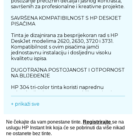
postizanje preciznih detalja i jasnog kontrasta,
savršenih za profesionalne i kreativne projekte.
SAVRŠENA KOMPATIBILNOST S HP DESKJET
PISAČIMA
Tinta je dizajnirana za besprijekoran rad s HP
DeskJet modelima 2620, 2630, 3720 i 3731.
Kompatibilnost s ovim pisačima jamči
jednostavnu instalaciju i dosljednu visoku
kvalitetu ispisa.
DUGOTRAJNA POSTOJANOST I OTPORNOST
NA BLIJEĐENJE
HP 304 tri-color tinta koristi naprednu
tehnologiju tinte otporne na blijeđenje, čime
se osigurava dugotrajna postojanost boja. Vaši
+ prikaži sve
dokumenti i fotografije zadržat će svoju
živopisnost i jasnoću čak i nakon duljeg
vremena.
Ne čekajte da vam ponestane tinte.
Registrirajte
se na
VISOKA UČINKOVITOST I ISPLATIVOST
uslugu HP Instant Ink koja će se pobrinuti da više nikad
ne ostanete bez tinte.