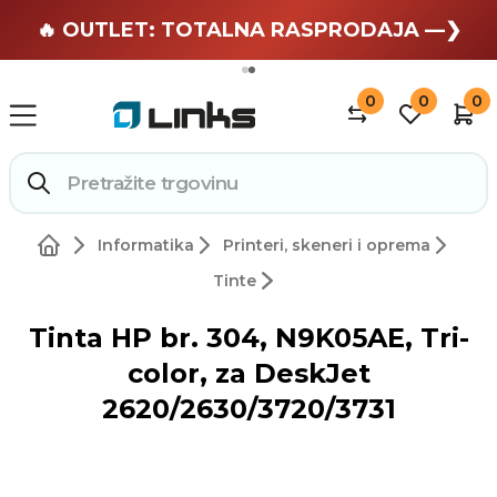
🏄 Zaslužuješ odmor —❯
🔥 OUTLET: TOTALNA RASPRODAJA —❯
0
0
0
Informatika
Printeri, skeneri i oprema
Tinte
Tinta HP br. 304, N9K05AE, Tri-
color, za DeskJet
2620/2630/3720/3731