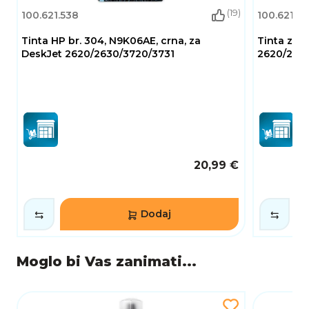
(19)
100.621.538
100.621.10
Tinta HP br. 304, N9K06AE, crna, za
Tinta za H
DeskJet 2620/2630/3720/3731
2620/2630
20,99 €
Dodaj
Moglo bi Vas zanimati...