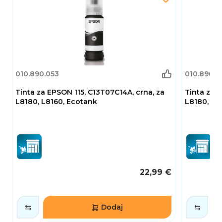
010.890.053
010.890.0
Tinta za EPSON 115, C13T07C14A, crna, za
Tinta za 
L8180, L8160, Ecotank
L8180, L8
22,99 €
Dodaj