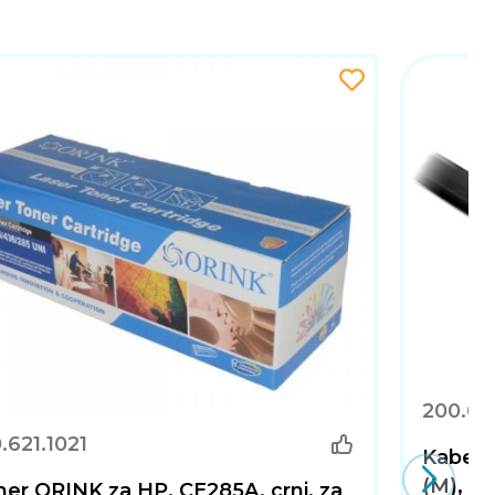
200.60
.621.1021
Kabel 
(M), fl
er ORINK za HP, CE285A, crni, za