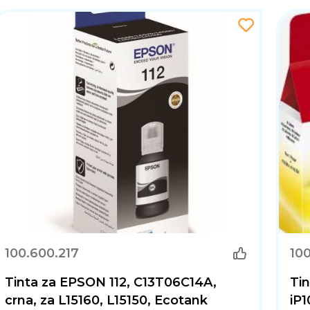
100.600.217
10
Tinta za EPSON 112, C13T06C14A,
Tin
crna, za L15160, L15150, Ecotank
iP1