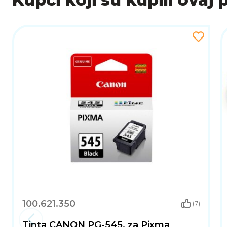
100.621.350
(7)
Tinta CANON PG-545, za Pixma