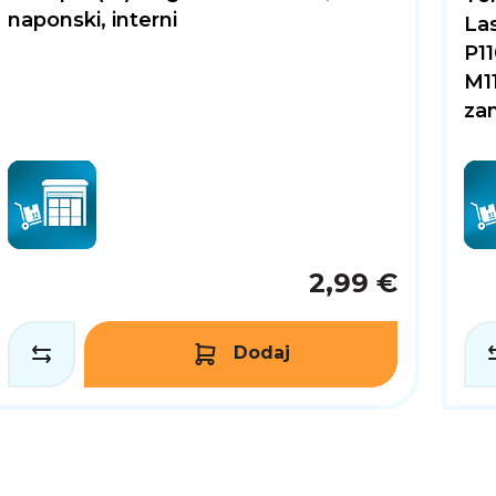
naponski, interni
La
P1
M1
zam
2,99 €
Dodaj