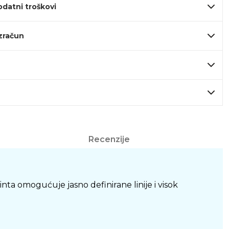
odatni troškovi
izračun
Recenzije
nta omogućuje jasno definirane linije i visok