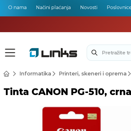
O nama
Načini plaćanja
Novosti
Poslovnic
Informatika
Printeri, skeneri i oprema
Tinta CANON PG-510, crn