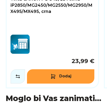
iP2850/MG2450/MG2550/MG2950/M
X495/MX495, crna
23,99 €
Dodaj
Moglo bi Vas zanimati...