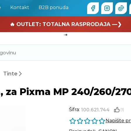
e
Kontakt
B2B ponuda
🏄 Zaslužuješ odmor —❯
🔥 OUTLET: TOTALNA RASPRODAJA —❯
Tinte
a, za Pixma MP 240/260/27
Šifra:
100.621.744
(1)
Napišite p