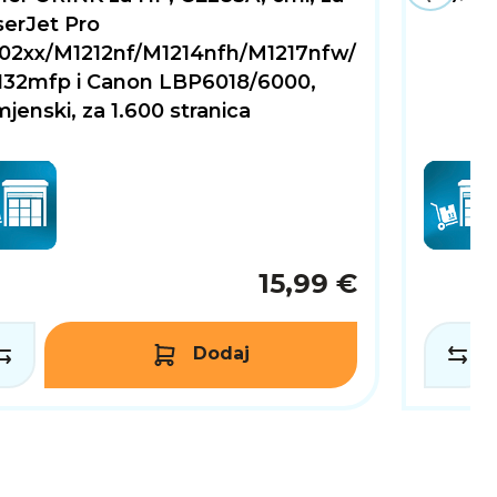
serJet Pro
102xx/M1212nf/M1214nfh/M1217nfw/
132mfp i Canon LBP6018/6000,
jenski, za 1.600 stranica
15,99 €
Dodaj