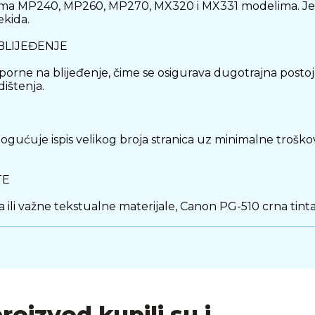
Pixma MP240, MP260, MP270, MX320 i MX331 modelima. Jed
ekida.
BLIJEĐENJE
porne na blijeđenje, čime se osigurava dugotrajna postoj
dištenja.
ogućuje ispis velikog broja stranica uz minimalne troško
TE
ća ili važne tekstualne materijale, Canon PG-510 crna ti
proizvod kupili su i