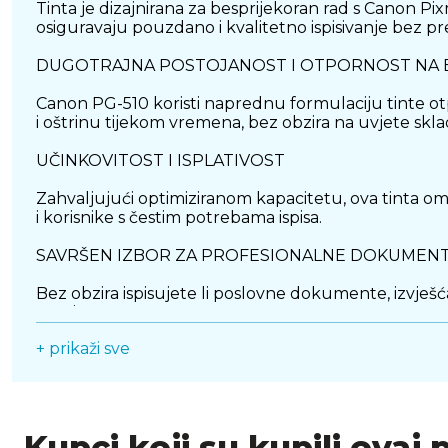
Tinta je dizajnirana za besprijekoran rad s Canon 
osiguravaju pouzdano i kvalitetno ispisivanje bez pr
DUGOTRAJNA POSTOJANOST I OTPORNOST NA 
Canon PG-510 koristi naprednu formulaciju tinte ot
i oštrinu tijekom vremena, bez obzira na uvjete skla
UČINKOVITOST I ISPLATIVOST
Zahvaljujući optimiziranom kapacitetu, ova tinta om
i korisnike s čestim potrebama ispisa.
SAVRŠEN IZBOR ZA PROFESIONALNE DOKUMEN
Bez obzira ispisujete li poslovne dokumente, izvješ
preciznošću.
+ prikaži sve
Kupci koji su kupili ovaj 