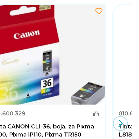
0.600.329
010.89
ta CANON CLI-36, boja, za Pixma
Tinta 
00, Pixma iP110, Pixma TR150
L8180 