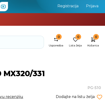
Registracija
Prijava
0
0
0
Usporedba
Lista želja
Košarica
0 MX320/331
PG-510
rvu recenziju
Dodajte na listu želja