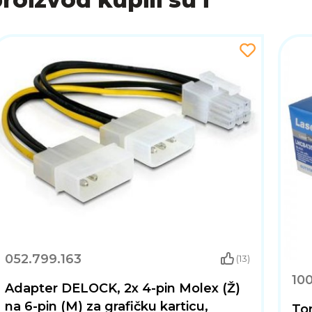
052.799.163
(13)
100
Adapter DELOCK, 2x 4-pin Molex (Ž)
na 6-pin (M) za grafičku karticu,
Ton