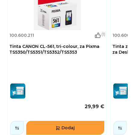
(1)
100.600.211
100.600.2
Tinta CANON CL-561, tri-colour, za Pixma
Tinta za H
TS5350/TS5351/TS5352/TS5353
za DeskJe
29,99 €
Dodaj