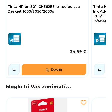
Tinta HP br. 301, CH562EE, tri-colour, za
Tinta HP b
Deskjet 1050/2050/2050s
Ink Advan
1015/1515/
15/4646
34,99 €
Dodaj
Moglo bi Vas zanimati...