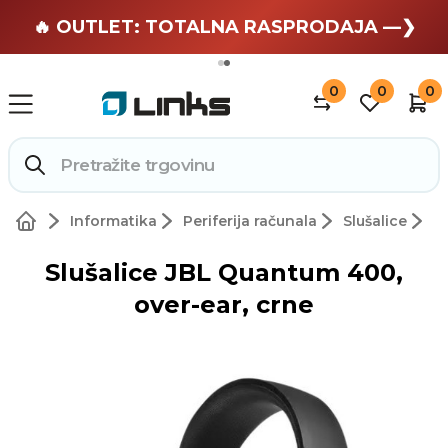
🏄 Zaslužuješ odmor —❯
🔥 OUTLET: TOTALNA RASPRODAJA —❯
0
0
0
Informatika
Periferija računala
Slušalice
Slušalice JBL Quantum 400,
over-ear, crne