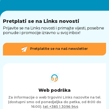
Ove slušalice dolaze u elegantnom crnom
dizajnu s RGB osvjetljenjem na vanjskim
stranama, dodajući moderan i profesionalan
izgled. Izrađene od kvalitetnih materijala,
Pretplati se na Links novosti
osiguravaju dugotrajnost i otpornost na
svakodnevno korištenje.
Prijavite se na Links novosti i primajte vijesti, posebne
ponude i promocije izravno u svoj inbox!
SAŽETAK
JBL Quantum 400 slušalice nude savršenu
Pretplatite se na naš newsletter
kombinaciju moćnog zvuka, udobnosti i
fleksibilnosti. S JBL QuantumSOUND
Signature tehnologijom, surround zvukom,
naprednim mikrofonom i višestrukim opcijama
povezivanja, idealan su izbor za gamere i
multimedijske entuzijaste. Bez obzira koristite
li ih za gaming, gledanje filmova ili
komunikaciju, Quantum 400 pruža impresivno
iskustvo koje vas uvlači u svaki trenutak.
Web podrška
Za informacije o web trgovini Links nazovite na tel.
(dostupni smo od ponedjeljka do petka, od 8:00 do
16:00).
tel: +385 1 3096 944