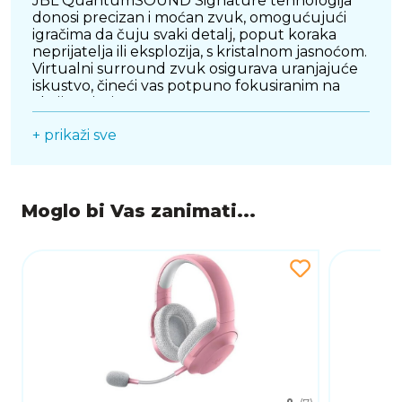
JBL QuantumSOUND Signature tehnologija
donosi precizan i moćan zvuk, omogućujući
igračima da čuju svaki detalj, poput koraka
neprijatelja ili eksplozija, s kristalnom jasnoćom.
Virtualni surround zvuk osigurava uranjajuće
iskustvo, čineći vas potpuno fokusiranim na
akciju u igri.
+ prikaži sve
NAPREDNI BOOM MIKROFON
Slušalice su opremljene visokokvalitetnim flip-
up boom mikrofonom s automatskim
isključivanjem zvuka i značajkom fokusiranja
Moglo bi Vas zanimati...
glasa. Mikrofon učinkovito eliminira pozadinsku
buku, osiguravajući jasnu i neometanu
komunikaciju s timom tijekom igara ili
konferencijskih poziva.
UDOBNOST ZA DUGE SESIJE
JBL Quantum 400 dizajnirane su za udobnost
tijekom dugotrajnog korištenja. Mekani
jastučići za uši od memorijske pjene i
prilagodljivi okvir omogućuju savršeno