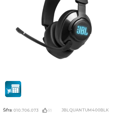
Šifra:
JBLQUANTUM400BLK
010.706.073
(2)