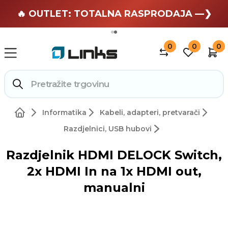
🏄 Zaslužuješ odmor —❯
🔥 OUTLET: TOTALNA RASPRODAJA —❯
0
0
0
Informatika
Kabeli, adapteri, pretvarači
Razdjelnici, USB hubovi
Razdjelnik HDMI DELOCK Switch,
2x HDMI In na 1x HDMI out,
manualni