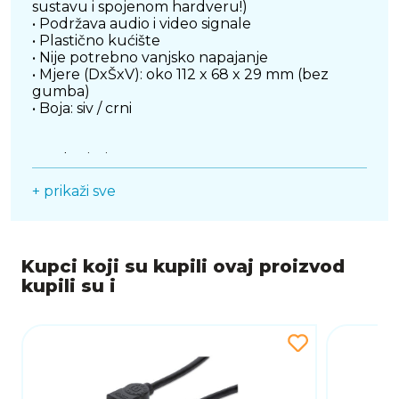
sustavu i spojenom hardveru!)
• Podržava audio i video signale
• Plastično kućište
• Nije potrebno vanjsko napajanje
• Mjere (DxŠxV): oko 112 x 68 x 29 mm (bez
gumba)
• Boja: siv / crni
Preduvjeti sustava
• Osobno ili prijenosno računalo sa slobodnim
+ prikaži sve
HDMI priključkom
• HDMI priključni kablovi
Sadržaj pakiranja
Kupci koji su kupili ovaj proizvod
• Preklopnik
kupili su i
• Korisnički priručnik