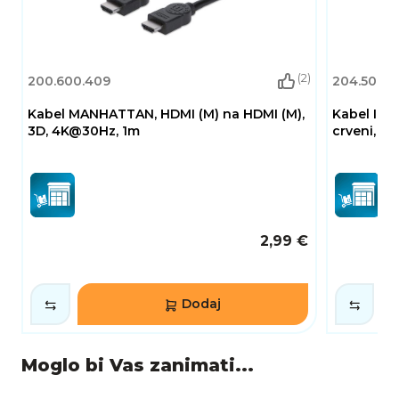
(2)
200.600.409
204.500.0
Kabel MANHATTAN, HDMI (M) na HDMI (M),
Kabel INT
3D, 4K@30Hz, 1m
crveni, 1m
2,99 €
Dodaj
Moglo bi Vas zanimati...