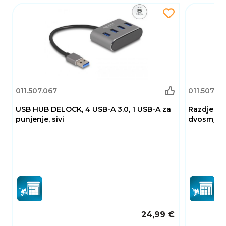
011.507.067
011.507.11
USB HUB DELOCK, 4 USB-A 3.0, 1 USB-A za
Razdjelni
punjenje, sivi
dvosmjern
24,99 €