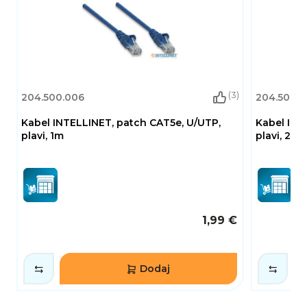
(3)
204.500.006
204.500.0
Kabel INTELLINET, patch CAT5e, U/UTP,
Kabel INT
plavi, 1m
plavi, 2m
1,99 €
Dodaj