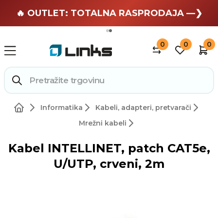
🏄 Zaslužuješ odmor —❯
🔥 OUTLET: TOTALNA RASPRODAJA —❯
0
0
0
Informatika
Kabeli, adapteri, pretvarači
Mrežni kabeli
Kabel INTELLINET, patch CAT5e,
U/UTP, crveni, 2m