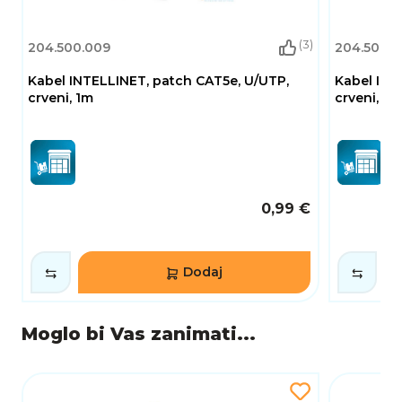
(3)
204.500.009
204.500.
Kabel INTELLINET, patch CAT5e, U/UTP,
Kabel INT
crveni, 1m
crveni, 0.
0,99 €
Dodaj
Moglo bi Vas zanimati...