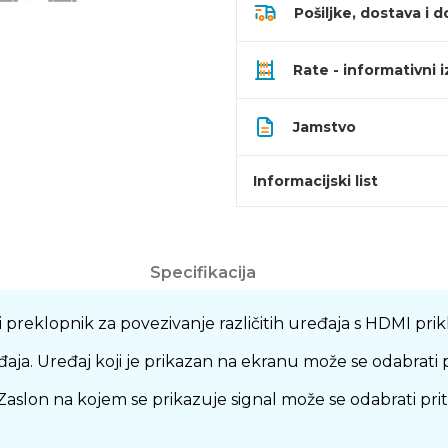
Pošiljke, dostava i d
Rate - informativni 
Jamstvo
Informacijski list
Specifikacija
reklopnik za povezivanje različitih uređaja s HDMI prikl
eđaja. Uređaj koji je prikazan na ekranu može se odabrati
Zaslon na kojem se prikazuje signal može se odabrati prit