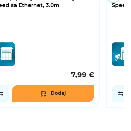
eed sa Ethernet, 3.0m
Speed 
7,99 €
Dodaj