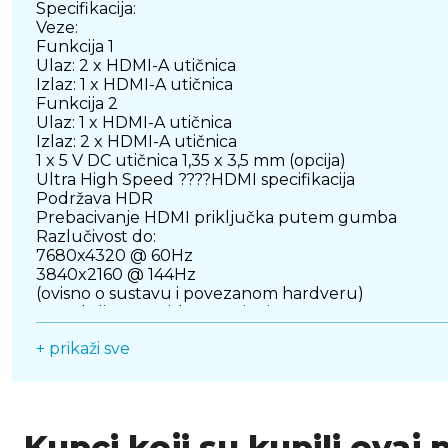
Specifikacija:
Veze:
Funkcija 1
Ulaz: 2 x HDMI-A utičnica
Izlaz: 1 x HDMI-A utičnica
Funkcija 2
Ulaz: 1 x HDMI-A utičnica
Izlaz: 2 x HDMI-A utičnica
1 x 5 V DC utičnica 1,35 x 3,5 mm (opcija)
Ultra High Speed ????HDMI specifikacija
Podržava HDR
Prebacivanje HDMI priključka putem gumba
Razlučivost do:
7680x4320 @ 60Hz
3840x2160 @ 144Hz
(ovisno o sustavu i povezanom hardveru)
Ne zahtijeva vanjsko napajanje
Robusno metalno kućište
+ prikaži sve
Crna boja
Dimenzije (DxŠxV): cca 83 x 63 x 18 mm
Kupci koji su kupili ovaj 