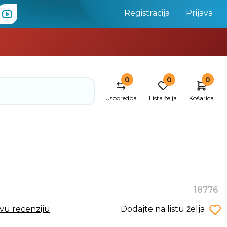
Registracija
Prijava
0
0
0
Usporedba
Lista želja
Košarica
18776
rvu recenziju
Dodajte na listu želja