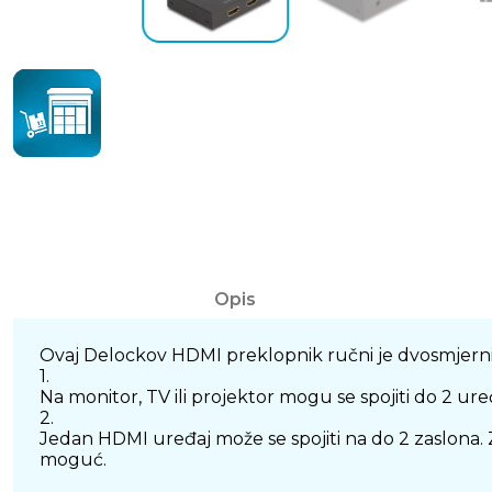
Opis
Ovaj Delockov HDMI preklopnik ručni je dvosmjerni p
1.
Na monitor, TV ili projektor mogu se spojiti do 2 ur
2.
Jedan HDMI uređaj može se spojiti na do 2 zaslona. 
moguć.