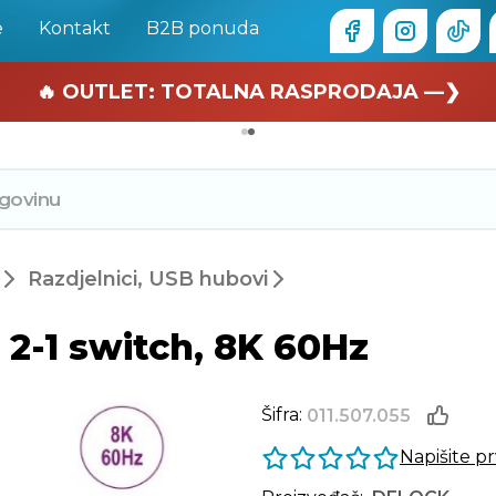
e
Kontakt
B2B ponuda
🏄 Zaslužuješ odmor —❯
🔥 OUTLET: TOTALNA RASPRODAJA —❯
Razdjelnici, USB hubovi
2-1 switch, 8K 60Hz
Šifra:
011.507.055
Napišite p