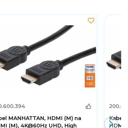
0.600.394
200.60
bel MANHATTAN, HDMI (M) na
Kabel
MI (M), 4K@60Hz UHD, High
HDMI (