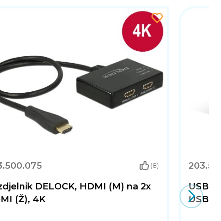
3.500.075
203.50
(8)
zdjelnik DELOCK, HDMI (M) na 2x
USB HU
MI (Ž), 4K
USB 3.