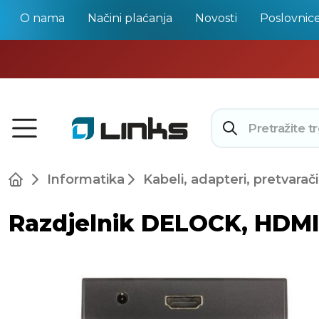
O nama
Načini plaćanja
Novosti
Poslovnic
Informatika
Kabeli, adapteri, pretvarači
Razdjelnik DELOCK, HDMI 