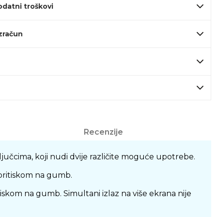
odatni troškovi
izračun
Recenzije
jučcima, koji nudi dvije različite moguće upotrebe.
 pritiskom na gumb.
iskom na gumb. Simultani izlaz na više ekrana nije