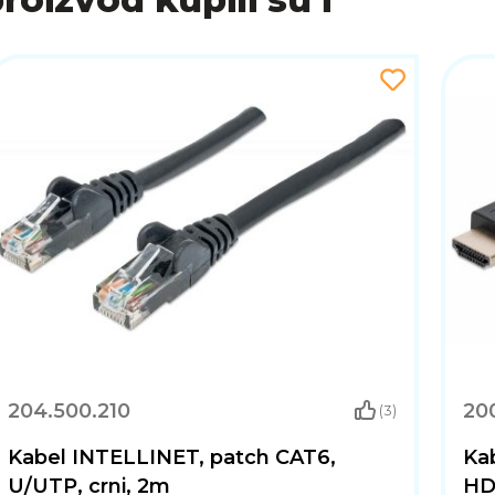
204.500.210
20
(3)
Kabel INTELLINET, patch CAT6,
Ka
U/UTP, crni, 2m
HD