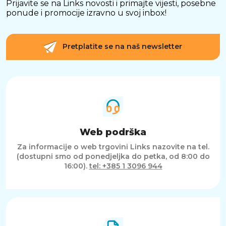
i moderan dizajn čine ga idealnim izborom za
Prijavite se na Links novosti i primajte vijesti, posebne
ured, kućni rad i svakodnevnu multimediju.
ponude i promocije izravno u svoj inbox!
Pretplatite se na naš newsletter
Web podrška
Za informacije o web trgovini Links nazovite na tel.
(dostupni smo od ponedjeljka do petka, od 8:00 do
16:00).
tel: +385 1 3096 944