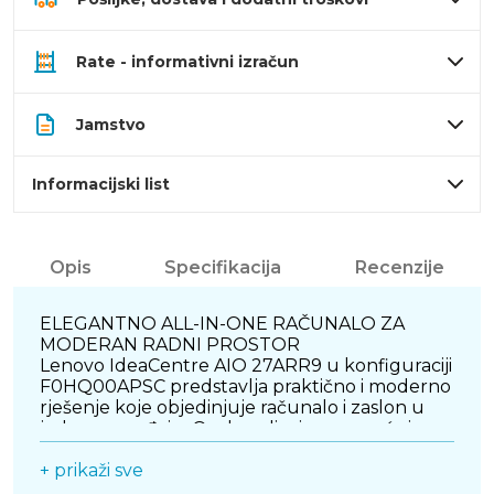
Rate - informativni izračun
Jamstvo
Informacijski list
Opis
Specifikacija
Recenzije
ELEGANTNO ALL-IN-ONE RAČUNALO ZA
MODERAN RADNI PROSTOR
Lenovo IdeaCentre AIO 27ARR9 u konfiguraciji
F0HQ00APSC predstavlja praktično i moderno
rješenje koje objedinjuje računalo i zaslon u
jednom uređaju. Ovakav dizajn omogućuje
uredan radni prostor bez viška kabela i
dodatnog kućišta, što ga čini idealnim za
+ prikaži sve
uredska i kućna okruženja. Minimalistički