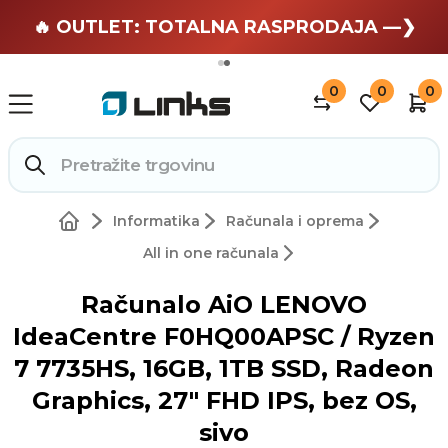
🏄 Zaslužuješ odmor —❯
🔥 OUTLET: TOTALNA RASPRODAJA —❯
0
0
0
Informatika
Računala i oprema
All in one računala
Računalo AiO LENOVO
IdeaCentre F0HQ00APSC / Ryzen
7 7735HS, 16GB, 1TB SSD, Radeon
Graphics, 27" FHD IPS, bez OS,
sivo