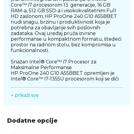
Core™ i7 procesorom 13. generacije, 16 GB
RAM-a, 512 GB SSD-a i visokokvalitetnim Full
HD zaslonom, HP ProOne 240 G10 A55BBET
nudi snagu, brzinu i produktivnost koja je
potrebna za obavljanje svih poslovnih
zadataka. Ovaj uređaj pruža izvrsne
performanse u kompaktnom formatu, štedeći
prostor na radnom stolu, bez kompromisa u
funkcionalnosti.
Snažan Intel® Core™ i7 Procesor za
Maksimalne Performanse
HP ProOne 240 G10 A55BBET opremljen je
Intel® Core™ i7-1355U procesorom koji se diči
nevjerojatnim mogućnostima za obavljanje
složenih zadataka. S maksimalnim taktom od
+ prikaži sve
5,0 GHz uz tehnologiju Intel® Turbo Boost,
ovaj procesor nudi izuzetnu snagu koja
omogućuje glatko izvršavanje višezadaćnog
rada, obradu podataka, rad u aplikacijama koje
zahtijevaju visoke performanse i pokretanje
Dodatne opcije
više aplikacija u isto vrijeme. Ovaj 10-jezgreni
procesor s 12 niti idealan je za profesionalne