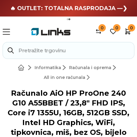
🏄 Zaslužuješ odmor —❯
🔥 OUTLET: TOTALNA RASPRODAJA —❯
0
0
0
Informatika
Računala i oprema
All in one računala
Računalo AiO HP ProOne 240
G10 A55BBET / 23,8" FHD IPS,
Core i7 1355U, 16GB, 512GB SSD,
Intel HD Graphics, WiFi,
tipkovnica, miš, bez OS, bijelo