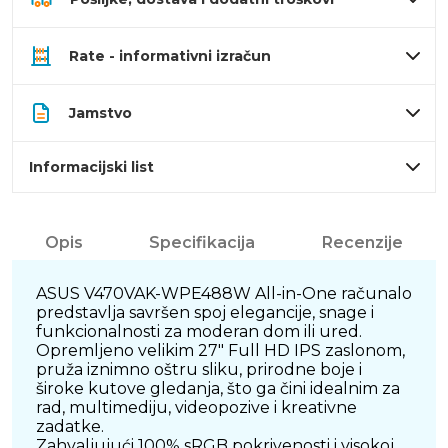
Rate - informativni izračun
Jamstvo
Informacijski list
Opis
Specifikacija
Recenzije
ASUS V470VAK-WPE488W All-in-One računalo
predstavlja savršen spoj elegancije, snage i
funkcionalnosti za moderan dom ili ured.
Opremljeno velikim 27" Full HD IPS zaslonom,
pruža iznimno oštru sliku, prirodne boje i
široke kutove gledanja, što ga čini idealnim za
rad, multimediju, videopozive i kreativne
zadatke.
Zahvaljujući 100% sRGB pokrivenosti i visokoj