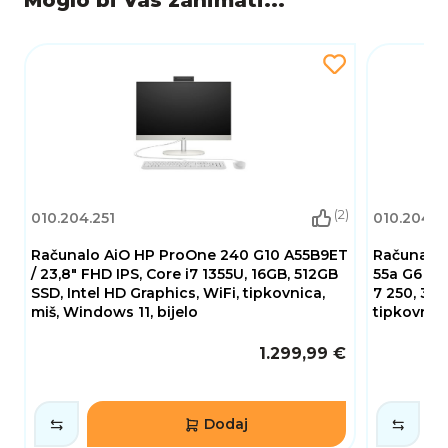
(2)
010.204.251
010.204.3
Računalo AiO HP ProOne 240 G10 A55B9ET
Računalo
/ 23,8" FHD IPS, Core i7 1355U, 16GB, 512GB
55a G6 13
SSD, Intel HD Graphics, WiFi, tipkovnica,
7 250, 32G
miš, Windows 11, bijelo
tipkovnica
1.299,99 €
Dodaj