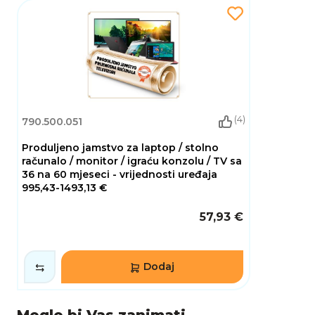
korisnike koji traže pouzdano, snažno i estetski
privlačno All-in-One rješenje za svakodnevne i
profesionalne zadatke.
(4)
790.500.051
Produljeno jamstvo za laptop / stolno
računalo / monitor / igraću konzolu / TV sa
36 na 60 mjeseci - vrijednosti uređaja
995,43-1493,13 €
57,93 €
Dodaj
Moglo bi Vas zanimati...