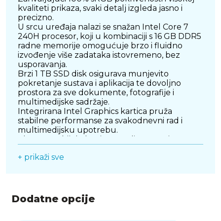
kvaliteti prikaza, svaki detalj izgleda jasno i
precizno.
U srcu uređaja nalazi se snažan Intel Core 7
240H procesor, koji u kombinaciji s 16 GB DDR5
radne memorije omogućuje brzo i fluidno
izvođenje više zadataka istovremeno, bez
usporavanja.
Brzi 1 TB SSD disk osigurava munjevito
pokretanje sustava i aplikacija te dovoljno
prostora za sve dokumente, fotografije i
multimedijske sadržaje.
Integrirana Intel Graphics kartica pruža
stabilne performanse za svakodnevni rad i
multimedijsku upotrebu.
Elegantno bijelo kućište štedi prostor i
savršeno se uklapa u svaki interijer, dok
+ prikaži sve
bežična povezivost putem WiFi i Bluetooth
tehnologije osigurava uredan i organiziran
radni prostor bez nepotrebnih kablova.
Uređaj dolazi s predinstaliranim Windows 11
operativnim sustavom, što omogućuje odmah
Dodatne opcije
spremno i moderno korisničko iskustvo.
ASUS V470VAK-WPE488W idealan je izbor za