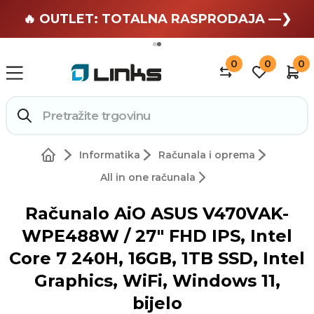
🏄 Zaslužuješ odmor —❯
🔥 OUTLET: TOTALNA RASPRODAJA —❯
0
0
0
Informatika
Računala i oprema
All in one računala
Računalo AiO ASUS V470VAK-
WPE488W / 27" FHD IPS, Intel
Core 7 240H, 16GB, 1TB SSD, Intel
Graphics, WiFi, Windows 11,
bijelo