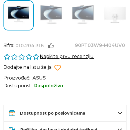
Šifra:
90PT03W9-M04UV0
010.204.316
Napišite prvu recenziju
Dodajte na listu želja
Proizvođač:
ASUS
Dostupnost:
Raspoloživo
Dostupnost po poslovnicama
Pošiljke, dostava i dodatni troškovi