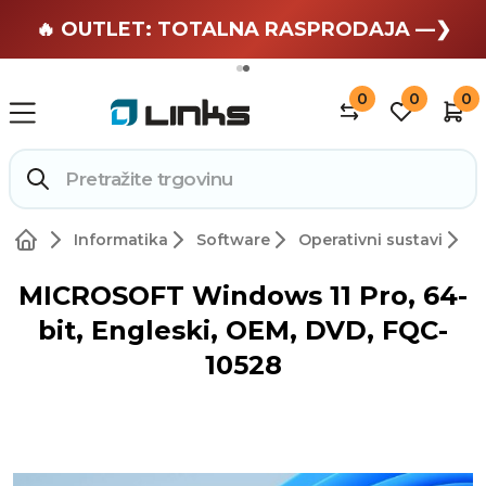
🏄 Zaslužuješ odmor —❯
🔥 OUTLET: TOTALNA RASPRODAJA —❯
0
0
0
Informatika
Software
Operativni sustavi
MICROSOFT Windows 11 Pro, 64-
bit, Engleski, OEM, DVD, FQC-
10528