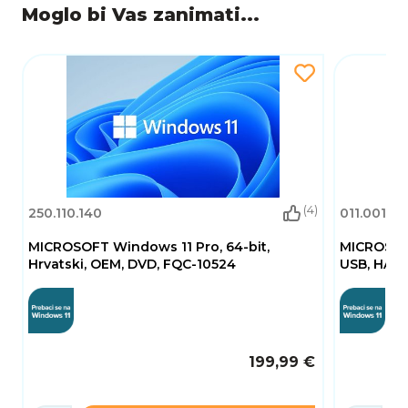
sigurnost, upravljanje i produktivnost,
Moglo bi Vas zanimati...
osiguravajući profesionalcima i tvrtkama
pouzdano rješenje za svakodnevni rad.
(4)
250.110.140
011.001.0
MICROSOFT Windows 11 Pro, 64-bit,
MICROSOFT
Hrvatski, OEM, DVD, FQC-10524
USB, HAV-
199,99 €