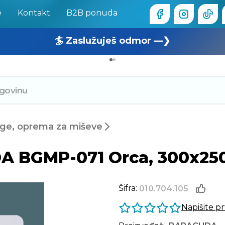
e
Kontakt
B2B ponuda
🏄 Zaslužuješ odmor —❯
🔥 OUTLET: TOTALNA RASPRODAJA —❯
ge, oprema za miševe
A BGMP-071 Orca, 300x25
Šifra:
010.704.105
Napišite p