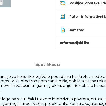
Pošiljke, dostava i d
Rate - informativni 
Jamstvo
Informacijski list
Specifikacija
 je za korisnike koji žele pouzdanu kontrolu, moderan 
prostor za precizno pomicanje miša, dok kvalitetna tekst
evnim zadacima i gaming okruženju. Bez obzira koristi li
.
ge na stolu čak i tijekom intenzivnih pokreta, pružajuć
aki gaming ili uredski setup, dok tanka konstrukcija om