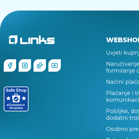
WEBSHO
Uvjeti kupn
Naručivanje
formiranje 
Načini plać
Plaćanje i t
komunikaci
Pošiljke, do
dodatni tro
Osobno pre