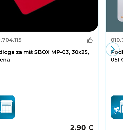
.704.115
010.70
dloga za miš SBOX MP-03, 30x25,
Podlo
vena
051 Oc
2,90 €