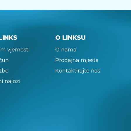
LINKS
O LINKSU
m vjernosti
O nama
ačun
Prodajna mjesta
žbe
Kontaktirajte nas
ni nalozi