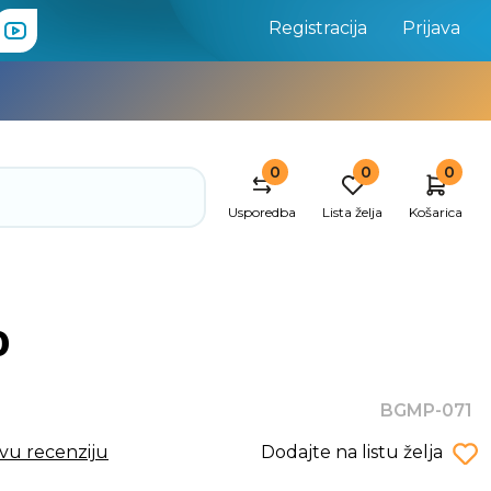
Registracija
Prijava
0
0
0
Usporedba
Lista želja
Košarica
0
BGMP-071
rvu recenziju
Dodajte na listu želja