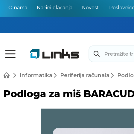
O nama
Načini plaćanja
Novosti
Poslovnic
Informatika
Periferija računala
Podlo
Podloga za miš BARACUD