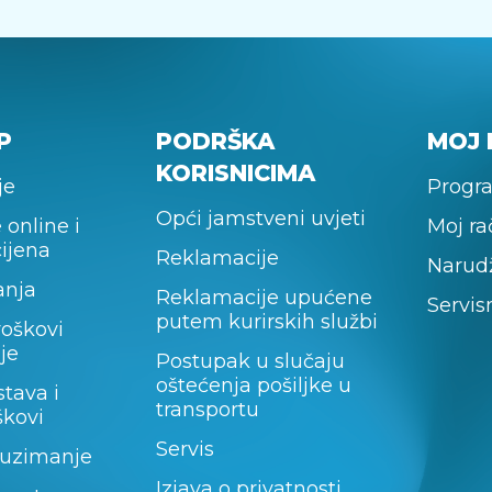
P
PODRŠKA
MOJ 
KORISNICIMA
je
Progra
Opći jamstveni uvjeti
 online i
Moj r
cijena
Reklamacije
Narud
anja
Reklamacije upućene
Servis
putem kurirskih službi
roškovi
je
Postupak u slučaju
oštećenja pošiljke u
stava i
transportu
škovi
Servis
uzimanje
Izjava o privatnosti