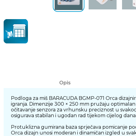
Opis
Podloga za miš BARACUDA BGMP-071 Orca dizajnirana
igranja. Dimenzije 300 × 250 mm pružaju optimalan 
očitavanje senzora za vrhunsku preciznost u svakodn
osigurava stabilan i ugodan rad tijekom cijelog dana
Protuklizna gumirana baza sprječava pomicanje podlo
Orca dizajn unosi moderan i dinamičan izgled u sv