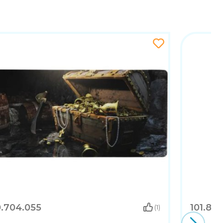
0.704.055
101.80
(1)