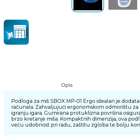
Opis
Podloga za miš SBOX MP-01 Ergo idealan je dodatak
računala. Zahvaljujući ergonomskom odmorištu za zg
igranju igara. Gumirana protuklizna površina osigur
brzo kretanje miša. Kompaktnih dimenzija, ova podlo
veću udobnost pri radu, zaštitu zgloba te bolju ko