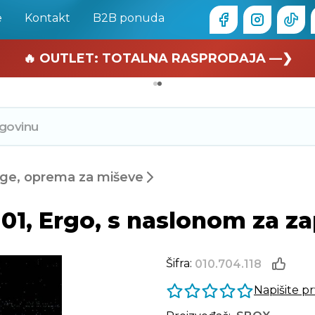
e
Kontakt
B2B ponuda
🏄 Zaslužuješ odmor —❯
🔥 OUTLET: TOTALNA RASPRODAJA —❯
ge, oprema za miševe
1, Ergo, s naslonom za za
Šifra:
010.704.118
Napišite p