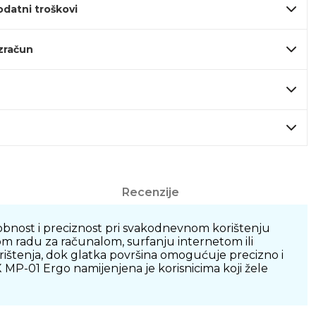
odatni troškovi
izračun
Recenzije
bnost i preciznost pri svakodnevnom korištenju
m radu za računalom, surfanju internetom ili
orištenja, dok glatka površina omogućuje precizno i
 MP-01 Ergo namijenjena je korisnicima koji žele