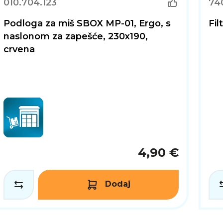
010.704.123
74
Podloga za miš SBOX MP-01, Ergo, s
Fil
naslonom za zapešće, 230x190,
crvena
4,90 €
Dodaj