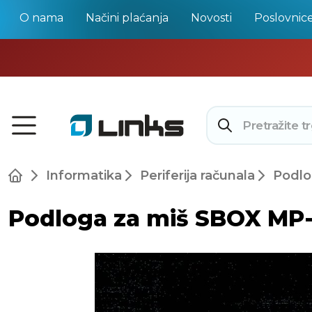
O nama
Načini plaćanja
Novosti
Poslovnic
Informatika
Periferija računala
Podlo
Podloga za miš SBOX MP-0