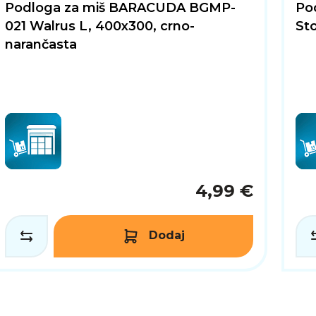
Podloga za miš BARACUDA BGMP-
Po
021 Walrus L, 400x300, crno-
St
narančasta
4,99 €
Dodaj