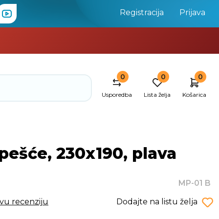
Registracija
Prijava
0
0
0
Usporedba
Lista želja
Košarica
pešće, 230x190, plava
MP-01 B
rvu recenziju
Dodajte na listu želja