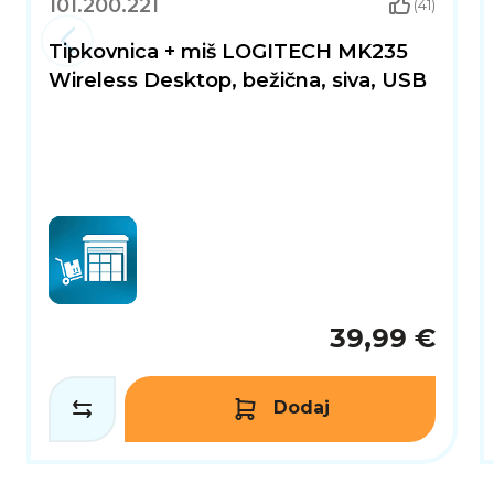
101.200.221
(41)
Tipkovnica + miš LOGITECH MK235
Wireless Desktop, bežična, siva, USB
39,99 €
Dodaj