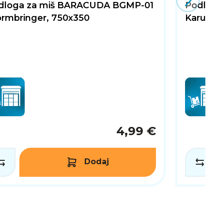
dloga za miš BARACUDA BGMP-01
Podlog
ormbringer, 750x350
Karuta
4,99 €
Dodaj