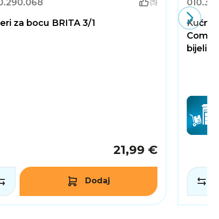
0.290.068
010.39
(5)
teri za bocu BRITA 3/1
Kućni 
Combo 
bijeli
21,99 €
Dodaj