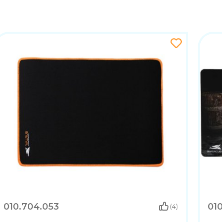
010.704.053
01
(4)