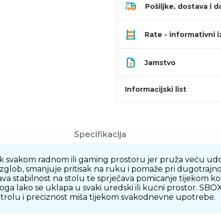
Pošiljke, dostava i d
Rate - informativni 
Jamstvo
Informacijski list
Specifikacija
 svakom radnom ili gaming prostoru jer pruža veću udo
lob, smanjuje pritisak na ruku i pomaže pri dugotrajno
ava stabilnost na stolu te sprječava pomicanje tijekom k
ga lako se uklapa u svaki uredski ili kućni prostor. SBOX
ntrolu i preciznost miša tijekom svakodnevne upotrebe.