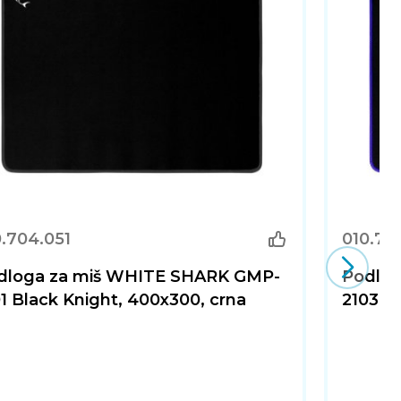
.704.051
010.70
dloga za miš WHITE SHARK GMP-
Podlog
1 Black Knight, 400x300, crna
2103 B