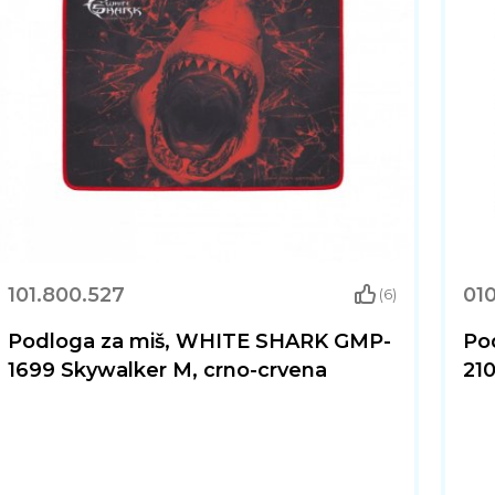
101.800.527
010
(6)
Podloga za miš, WHITE SHARK GMP-
Po
1699 Skywalker M, crno-crvena
210