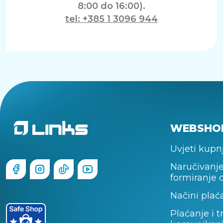
8:00 do 16:00).
tel: +385 1 3096 944
WEBSHO
Uvjeti kupn
Naručivanje
formiranje 
Načini plać
Plaćanje i t