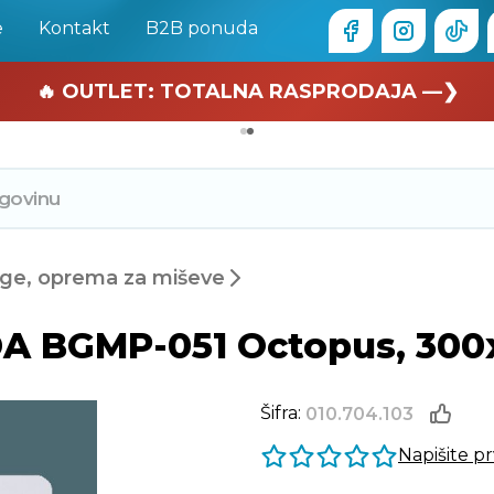
e
Kontakt
B2B ponuda
🏄 Zaslužuješ odmor —❯
🔥 OUTLET: TOTALNA RASPRODAJA —❯
ge, oprema za miševe
A BGMP-051 Octopus, 300
Šifra:
010.704.103
Napišite p