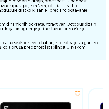
ajući moderan dizajn, preciznost i udobnost
no upravljanje mišem, bilo da se radi o
ogućuje glatko klizanje i precizno očitavanje
ekom dinamičnih pokreta. Atraktivan Octopus dizajn
onstrukcija omogućuje jednostavno prenošenje i
rnost na svakodnevno habanje. Idealna je za gamere,
 koja pruža preciznost i stabilnost u svakom