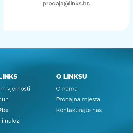
prodaja@links.hr
.
LINKS
O LINKSU
m vjernosti
O nama
ačun
Prodajna mjesta
žbe
Kontaktirajte nas
ni nalozi