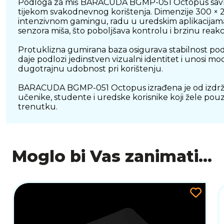
Podloga za miš BARACUDA BGMP-051 Octopus savršen 
tijekom svakodnevnog korištenja. Dimenzije 300 × 2
intenzivnom gamingu, radu u uredskim aplikacijama i
senzora miša, što poboljšava kontrolu i brzinu reakcij
Protuklizna gumirana baza osigurava stabilnost podl
daje podlozi jedinstven vizualni identitet i unosi m
dugotrajnu udobnost pri korištenju.
BARACUDA BGMP-051 Octopus izrađena je od izdržljiv
učenike, studente i uredske korisnike koji žele pou
trenutku.
Moglo bi Vas zanimati...