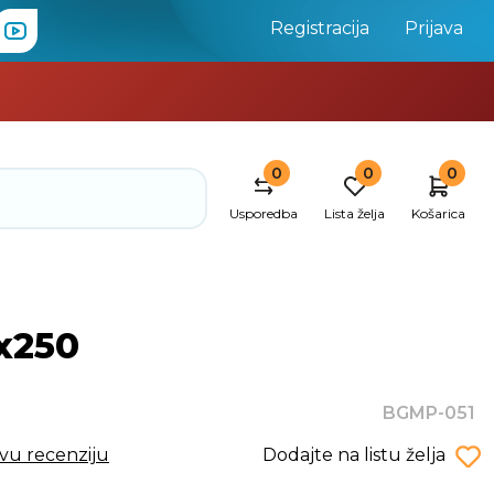
Registracija
Prijava
0
0
0
Usporedba
Lista želja
Košarica
x250
BGMP-051
rvu recenziju
Dodajte na listu želja