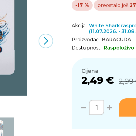
-17 %
preostalo još
27
Akcija:
White Shark raspro
(11.07.2026. - 31.08
Proizvođač:
BARACUDA
Dostupnost:
Raspoloživo
Cijena
2,49 €
2,99