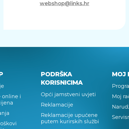
webshop@links.hr
P
PODRŠKA
MOJ 
KORISNICIMA
je
Progra
Opći jamstveni uvjeti
 online i
Moj r
cijena
Reklamacije
Narud
anja
Reklamacije upućene
Servis
putem kurirskih službi
roškovi