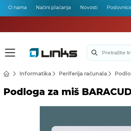
O nama
Načini plaćanja
Novosti
Poslovnic
Informatika
Periferija računala
Podlo
Podloga za miš BARACUD