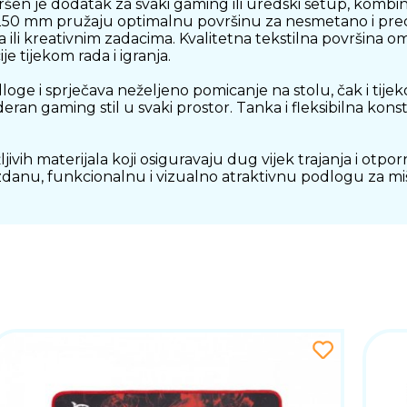
je dodatak za svaki gaming ili uredski setup, kombinir
50 mm pružaju optimalnu površinu za nesmetano i preciz
li kreativnim zadacima. Kvalitetna tekstilna površina om
e tijekom rada i igranja.
oge i sprječava neželjeno pomicanje na stolu, čak i tij
oderan gaming stil u svaki prostor. Tanka i fleksibilna k
ih materijala koji osiguravaju dug vijek trajanja i otpo
zdanu, funkcionalnu i vizualno atraktivnu podlogu za miš