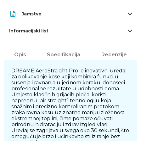
Jamstvo
Informacijski list
Opis
Specifikacija
Recenzije
DREAME AeroStraight Pro je inovativni uređaj
za oblikovanje kose koji kombinira funkciju
sušenja i ravnanja u jednom koraku, donoseći
profesionalne rezultate u udobnosti doma.
Umjesto klasičnih grijaćih ploča, koristi
naprednu “air straight” tehnologiju koja
snažnim i precizno kontroliranim protokom
zraka ravna kosu uz znatno manju izloženost
ekstremnoj toplini, čime pomaže očuvati
prirodnu hidrataciju i zdrav izgled vlasi.
Uređaj se zagrijava u svega oko 30 sekundi, što
omogućuje brzo i učinkovito stiliziranje bez