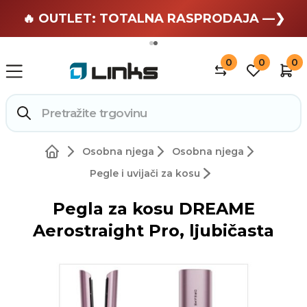
🏄 Zaslužuješ odmor —❯
🔥 OUTLET: TOTALNA RASPRODAJA —❯
0
0
0
Osobna njega
Osobna njega
Pegle i uvijači za kosu
Pegla za kosu DREAME
Aerostraight Pro, ljubičasta