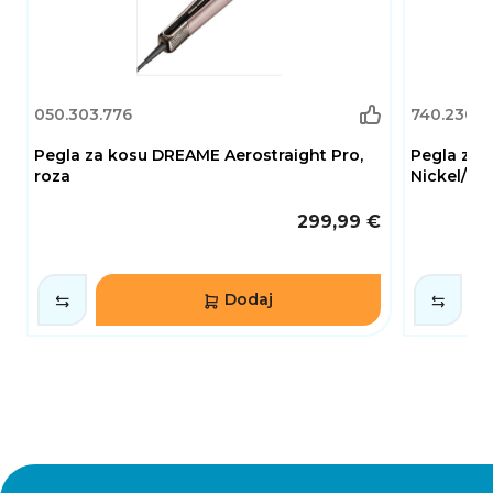
050.303.776
740.230.0
Pegla za kosu DREAME Aerostraight Pro,
Pegla za 
roza
Nickel/Fu
299,99 €
Dodaj