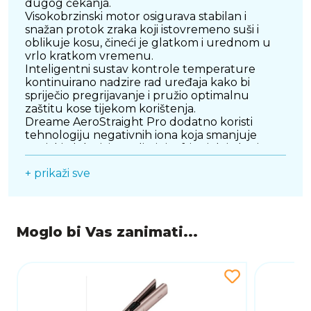
dugog čekanja.
Visokobrzinski motor osigurava stabilan i
snažan protok zraka koji istovremeno suši i
oblikuje kosu, čineći je glatkom i urednom u
vrlo kratkom vremenu.
Inteligentni sustav kontrole temperature
kontinuirano nadzire rad uređaja kako bi
spriječio pregrijavanje i pružio optimalnu
zaštitu kose tijekom korištenja.
Dreame AeroStraight Pro dodatno koristi
tehnologiju negativnih iona koja smanjuje
statički elektricitet, eliminira frizz i daje kosi
svilenkast, sjajan i njegovan izgled.
+ prikaži sve
Ergonomski dizajn i lagana konstrukcija
omogućuju jednostavno rukovanje i udobno
korištenje, čak i tijekom dužih sesija stiliziranja.
Moderan i elegantan dizajn čini ovaj uređaj
savršenim izborom za sve koji žele kombinaciju
Moglo bi Vas zanimati...
brzine, praktičnosti i profesionalnih rezultata.
DREAME AeroStraight Pro idealan je za
svakodnevnu upotrebu, putovanja i sve koji
žele savršeno ravnu kosu uz minimalno
oštećenje i maksimalnu kontrolu.