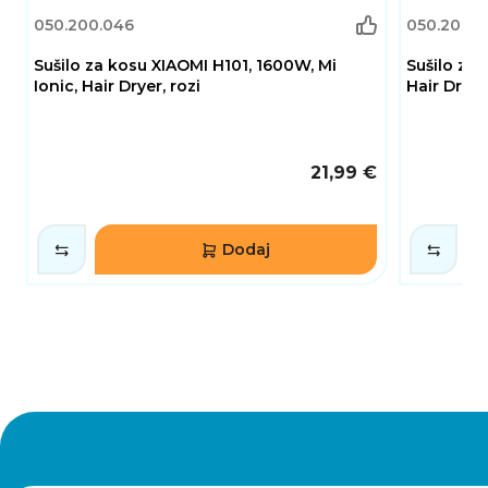
050.200.046
050.200.0
Sušilo za kosu XIAOMI H101, 1600W, Mi
Sušilo za 
Ionic, Hair Dryer, rozi
Hair Dryer
21,99 €
Dodaj