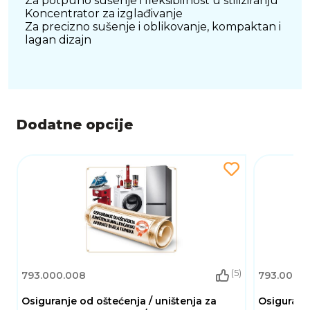
Za potpuno sušenje i fleksibilnost u stiliziranju
Koncentrator za izglađivanje
Za precizno sušenje i oblikovanje, kompaktan i
lagan dizajn
Dodatne opcije
(5)
793.000.008
793.000.0
Osiguranje od oštećenja / uništenja za
Osiguranje