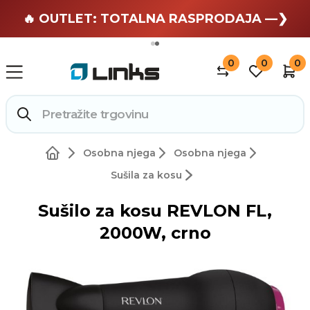
🏄 Zaslužuješ odmor —❯
🔥 OUTLET: TOTALNA RASPRODAJA —❯
0
0
0
Osobna njega
Osobna njega
Sušila za kosu
Sušilo za kosu REVLON FL,
2000W, crno