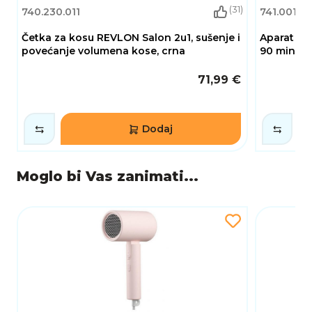
(31)
740.230.011
741.001.18
Četka za kosu REVLON Salon 2u1, sušenje i
Aparat za 
povećanje volumena kose, crna
90 min be
71,99 €
Dodaj
Moglo bi Vas zanimati...