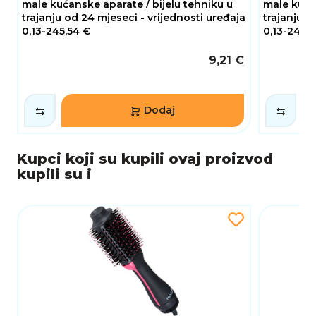
male kućanske aparate / bijelu tehniku u
male kućan
trajanju od 24 mjeseci - vrijednosti uređaja
trajanju o
0,13-245,54 €
0,13-245,5
9,21 €
Dodaj
Kupci koji su kupili ovaj proizvod
kupili su i