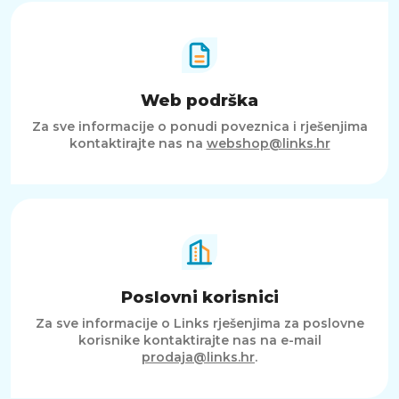
Veličina proizvoda (mm)
350 D x 75 Š x 48 D
Ukupni broj vlakana
247
Web podrška
Vrsta grijača
PTC
Za sve informacije o ponudi poveznica i rješenjima
LED indikator
kontaktirajte nas na
webshop@links.hr
Bijela boja
Duljina kabela
1,8 m
Napon
Univerzalan V
Servis
Dvogodišnje jamstvo
Poslovni korisnici
Da
Za sve informacije o Links rješenjima za poslovne
korisnike kontaktirajte nas na e-mail
prodaja@links.hr
.