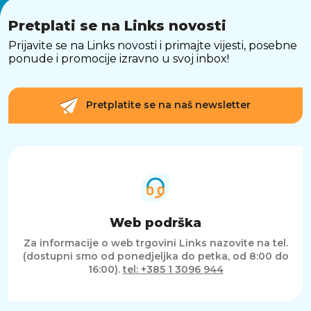
Da
Pretplati se na Links novosti
Značajke
Prijavite se na Links novosti i primajte vijesti, posebne
ponude i promocije izravno u svoj inbox!
Postavke temperature
2 postavke
170 °C i 200 °C
Oblik četke
Pretplatite se na naš newsletter
Plosnata
Područje četkanja (mm)
116 D x 60 Š
Broj grijanih vlakana
111
Automatsko isključivanje
nakon 60 min
Jednostavnost uporabe
Web podrška
Za informacije o web trgovini Links nazovite na tel.
Trakica za spremanje
(dostupni smo od ponedjeljka do petka, od 8:00 do
Da
16:00).
tel: +385 1 3096 944
Savitljivi kabel
Da
Tehničke specifikacije