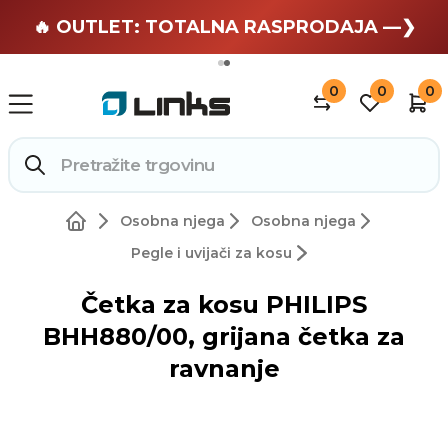
🏄 Zaslužuješ odmor —❯
🔥 OUTLET: TOTALNA RASPRODAJA —❯
0
0
0
Osobna njega
Osobna njega
Pegle i uvijači za kosu
Četka za kosu PHILIPS
BHH880/00, grijana četka za
ravnanje