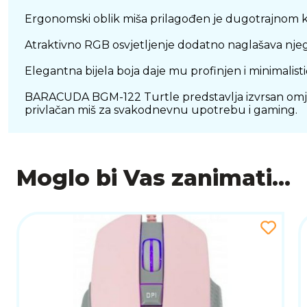
Ergonomski oblik miša prilagođen je dugotrajnom kor
Atraktivno RGB osvjetljenje dodatno naglašava njego
Elegantna bijela boja daje mu profinjen i minimalistič
BARACUDA BGM-122 Turtle predstavlja izvrsan omjer ci
privlačan miš za svakodnevnu upotrebu i gaming.
Moglo bi Vas zanimati...