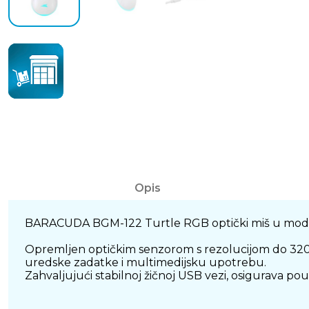
Opis
BARACUDA BGM-122 Turtle RGB optički miš u modernoj b
Opremljen optičkim senzorom s rezolucijom do 3200 
uredske zadatke i multimedijsku upotrebu.
Zahvaljujući stabilnoj žičnoj USB vezi, osigurava 