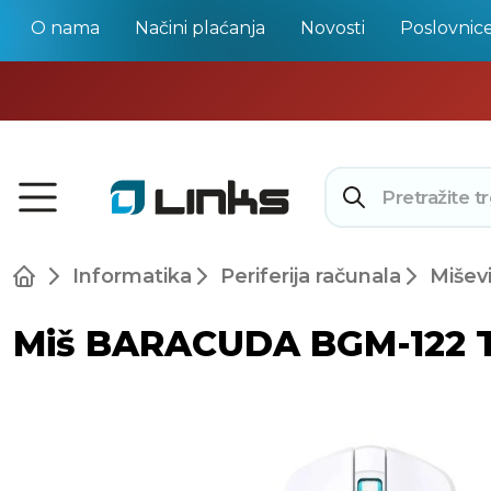
O nama
Načini plaćanja
Novosti
Poslovnic
Informatika
Periferija računala
Mišev
Miš BARACUDA BGM-122 Turt