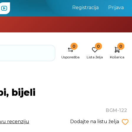
Registracija
Prijava
0
0
0
Usporedba
Lista želja
Košarica
 bijeli
BGM-122
rvu recenziju
Dodajte na listu želja