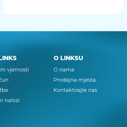
LINKS
O LINKSU
m vjernosti
O nama
ačun
Prodajna mjesta
žbe
Kontaktirajte nas
ni nalozi