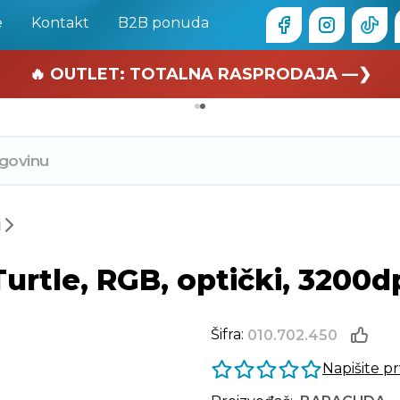
e
Kontakt
B2B ponuda
🏄 Zaslužuješ odmor —❯
🔥 OUTLET: TOTALNA RASPRODAJA —❯
i
le, RGB, optički, 3200dpi,
Šifra:
010.702.450
Napišite p