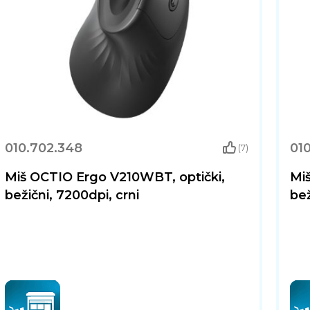
010.702.348
01
(7)
Miš OCTIO Ergo V210WBT, optički,
Mi
bežični, 7200dpi, crni
bež