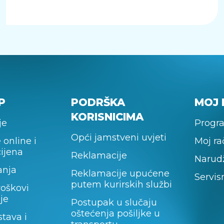
P
PODRŠKA
MOJ 
KORISNICIMA
je
Progra
Opći jamstveni uvjeti
 online i
Moj r
cijena
Reklamacije
Narud
anja
Reklamacije upućene
Servis
putem kurirskih službi
roškovi
je
Postupak u slučaju
oštećenja pošiljke u
stava i