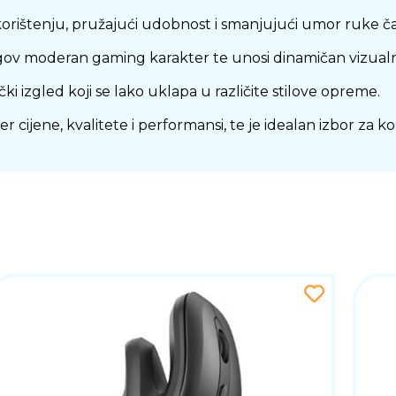
ištenju, pružajući udobnost i smanjujući umor ruke čak i
v moderan gaming karakter te unosi dinamičan vizualni e
ki izgled koji se lako uklapa u različite stilove opreme.
jene, kvalitete i performansi, te je idealan izbor za kor