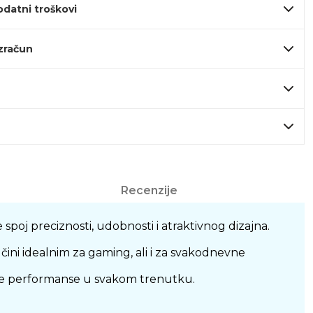
odatni troškovi
izračun
Recenzije
poj preciznosti, udobnosti i atraktivnog dizajna.
ni idealnim za gaming, ali i za svakodnevne
orne performanse u svakom trenutku.