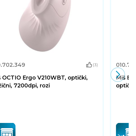
0.702.349
010.70
(3)
š OCTIO Ergo V210WBT, optički,
Miš BA
ični, 7200dpi, rozi
optički