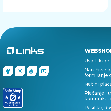
WEBSHO
Uvjeti kupn
Naručivanje
formiranje 
Načini plać
Plaćanje i t
komunikaci
Pošiljke, do