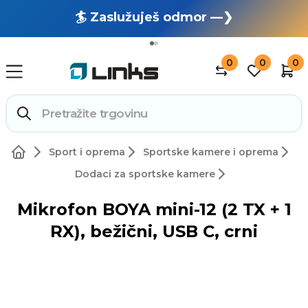
🏄 Zaslužuješ odmor —❯
🔥 OUTLET: TOTALNA RASPRODAJA —❯
0
0
0
Sport i oprema
Sportske kamere i oprema
Dodaci za sportske kamere
Mikrofon BOYA mini-12 (2 TX + 1
RX), bežični, USB C, crni