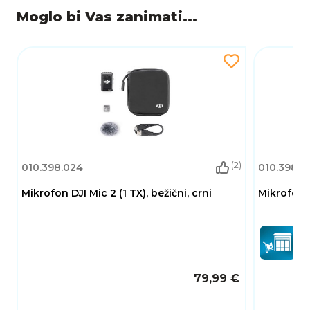
Moglo bi Vas zanimati...
(2)
010.398.024
010.398.0
Mikrofon DJI Mic 2 (1 TX), bežični, crni
Mikrofon DJ
79,99 €