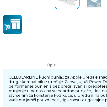
Opis
CELLULARLINE kućni punjač za Apple uređaje snage 3
druge kompatibilne uređaje. Zahvaljujući Power Del
performanse punjenja bez pregrijavanja i preoptere
punjenje u odnosu na standardne punjače, idealno za
savršenim za korištenje kod kuće, u uredu ili na p
kvaliteta jamči pouzdanost, sigurnost i dugotrajne