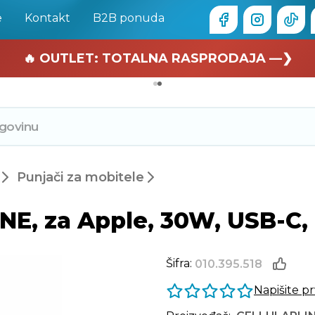
e
Kontakt
B2B ponuda
🏄 Zaslužuješ odmor —❯
🔥 OUTLET: TOTALNA RASPRODAJA —❯
Punjači za mobitele
E, za Apple, 30W, USB-C, b
Šifra:
010.395.518
Napišite p