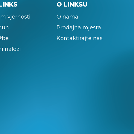
LINKS
O LINKSU
m vjernosti
O nama
ačun
Prodajna mjesta
žbe
Kontaktirajte nas
ni nalozi