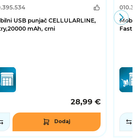
0.395.534
010.39
bilni USB punjač CELLULARLINE,
Mobiln
ry,20000 mAh, crni
Fast P
28,99 €
Dodaj