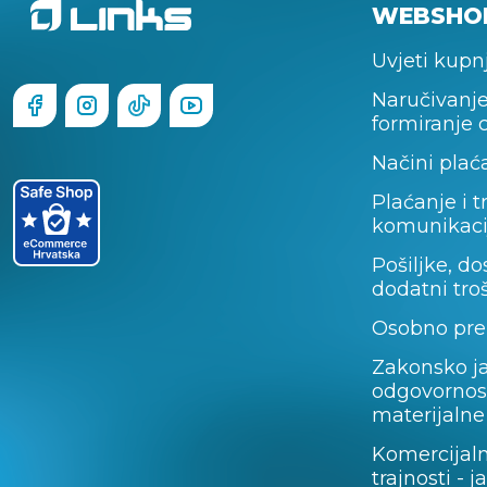
WEBSHO
Uvjeti kupn
Naručivanje
formiranje 
Načini plać
Plaćanje i t
komunikaci
Pošiljke, do
dodatni tro
Osobno pre
Zakonsko j
odgovornos
materijalne
Komercijal
trajnosti - 