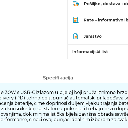
Pošiljke, dostava i d
Rate - informativni 
Jamstvo
Informacijski list
Specifikacija
0W s USB-C izlazom u bijeloj boji pruža iznimno brzo, s
ivery (PD) tehnologiji, punjač automatski prilagođava 
ćenja baterije, čime doprinosi duljem vijeku trajanja b
 korisnike koji su stalno u pokretu i trebaju brzo dopun
utovanjima, dok minimalistička bijela završna obrada sav
 performanse, čineći ovaj punjač idealnim izborom za sv