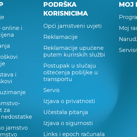
P
PODRŠKA
MOJ 
KORISNICIMA
je
Progra
Opći jamstveni uvjeti
 online i
Moj r
cijena
Reklamacije
Narud
anja
Reklamacije upućene
Servis
putem kurirskih službi
roškovi
je
Postupak u slučaju
oštećenja pošiljke u
stava i
transportu
škovi
Servis
uzimanje
Izjava o privatnosti
amstvo-
t za
Učestala pitanja
 nedostatke
Izjava o sigurnosti
no jamstvo
Links i epoch računala
jamstvo