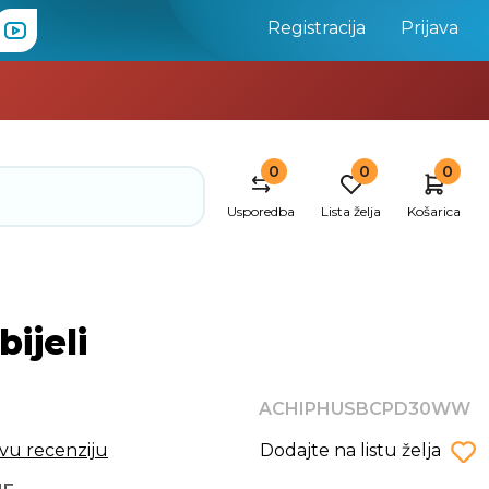
Registracija
Prijava
0
0
0
Usporedba
Lista želja
Košarica
ijeli
ACHIPHUSBCPD30WW
rvu recenziju
Dodajte na listu želja