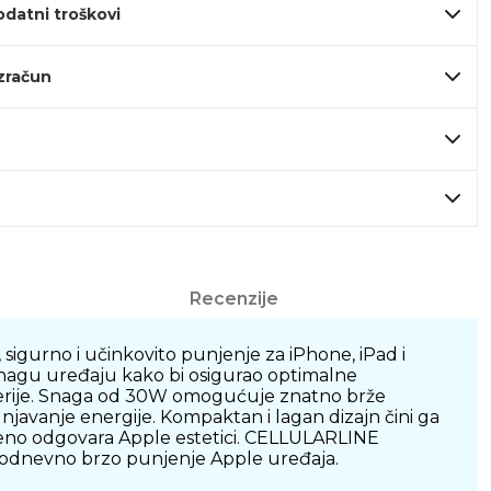
odatni troškovi
izračun
Recenzije
igurno i učinkovito punjenje za iPhone, iPad i
snagu uređaju kako bi osigurao optimalne
aterije. Snaga od 30W omogućuje znatno brže
javanje energije. Kompaktan i lagan dizajn čini ga
ršeno odgovara Apple estetici. CELLULARLINE
akodnevno brzo punjenje Apple uređaja.