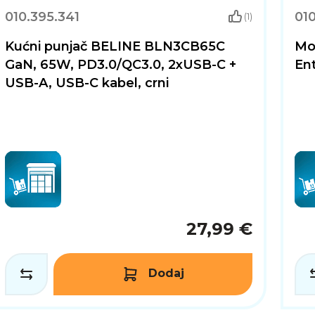
010.395.341
01
(1)
Kućni punjač BELINE BLN3CB65C
Mo
GaN, 65W, PD3.0/QC3.0, 2xUSB-C +
Ent
USB-A, USB-C kabel, crni
27,99 €
Dodaj