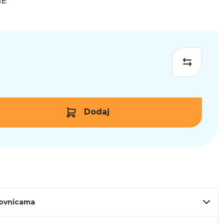
NE
Dodaj
lovnicama