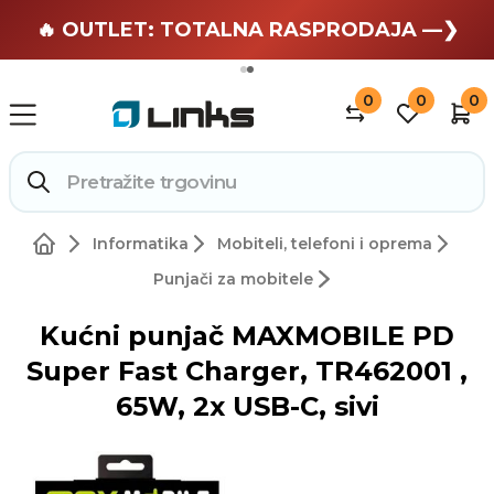
🏄 Zaslužuješ odmor —❯
🔥 OUTLET: TOTALNA RASPRODAJA —❯
0
0
0
Informatika
Mobiteli, telefoni i oprema
Punjači za mobitele
Kućni punjač MAXMOBILE PD
Super Fast Charger, TR462001 ,
65W, 2x USB-C, sivi