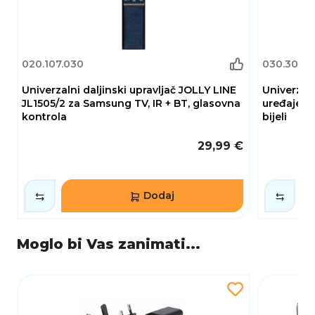
020.107.030
030.301.1
Univerzalni daljinski upravljač JOLLY LINE
Univerzaln
JL1505/2 za Samsung TV, IR + BT, glasovna
uređaje C
kontrola
bijeli
29,99 €
Dodaj
Moglo bi Vas zanimati...