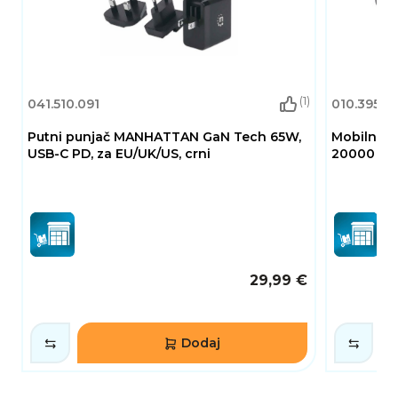
(1)
041.510.091
010.395.0
Putni punjač MANHATTAN GaN Tech 65W,
Mobilni U
USB-C PD, za EU/UK/US, crni
20000 mAh
29,99 €
Dodaj