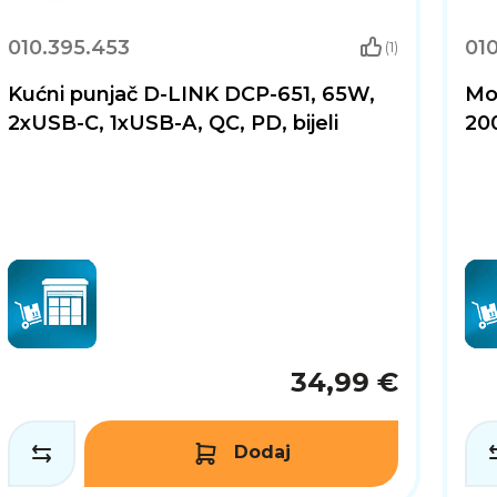
010.395.453
01
(1)
Kućni punjač D-LINK DCP-651, 65W,
Mo
2xUSB-C, 1xUSB-A, QC, PD, bijeli
20
34,99 €
Dodaj