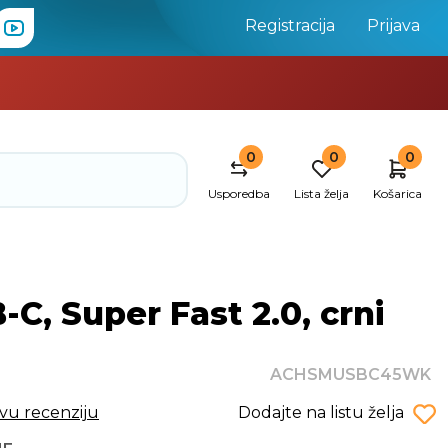
Registracija
Prijava
0
0
0
Usporedba
Lista želja
Košarica
, Super Fast 2.0, crni
ACHSMUSBC45WK
rvu recenziju
Dodajte na listu želja