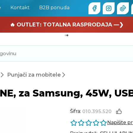
e
Kontakt
B2B ponuda
🏄 Zaslužuješ odmor —❯
🔥 OUTLET: TOTALNA RASPRODAJA —❯
Punjači za mobitele
E, za Samsung, 45W, USB-C
Šifra:
010.395.520
Napišite p