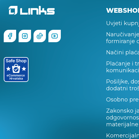
WEBSHO
Uvjeti kupn
Naručivanje
formiranje 
Načini plać
Plaćanje i t
komunikaci
Pošiljke, do
dodatni tro
Osobno pre
Zakonsko j
odgovornos
materijalne
Komercijal