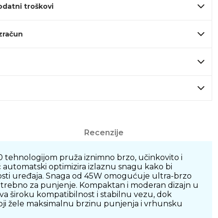
odatni troškovi
izračun
Recenzije
tehnologijom pruža iznimno brzo, učinkovito i
č automatski optimizira izlaznu snagu kako bi
nosti uređaja. Snaga od 45W omogućuje ultra-brzo
otrebno za punjenje. Kompaktan i moderan dizajn u
va široku kompatibilnost i stabilnu vezu, dok
oji žele maksimalnu brzinu punjenja i vrhunsku