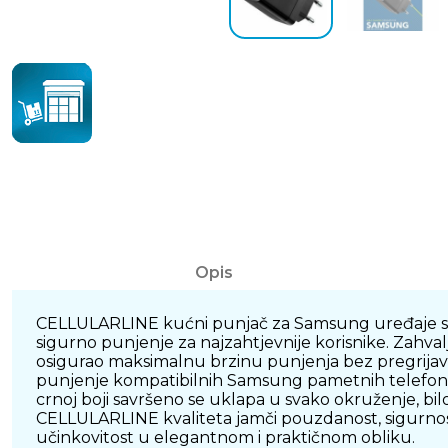
Opis
CELLULARLINE kućni punjač za Samsung uređaje sna
sigurno punjenje za najzahtjevnije korisnike. Zahva
osigurao maksimalnu brzinu punjenja bez pregrijav
punjenje kompatibilnih Samsung pametnih telefona 
crnoj boji savršeno se uklapa u svako okruženje, bil
CELLULARLINE kvaliteta jamči pouzdanost, sigurnost
učinkovitost u elegantnom i praktičnom obliku.