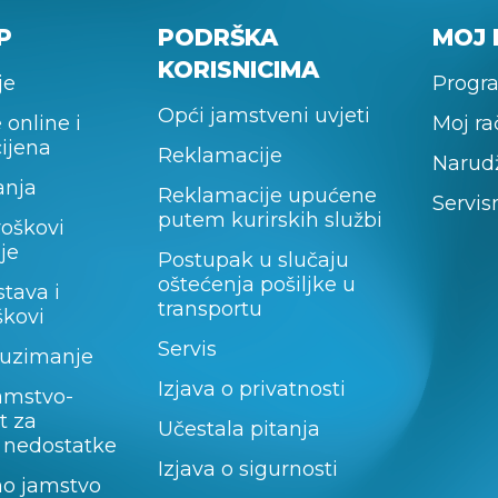
P
PODRŠKA
MOJ 
KORISNICIMA
je
Progra
Opći jamstveni uvjeti
 online i
Moj r
cijena
Reklamacije
Narud
anja
Reklamacije upućene
Servis
putem kurirskih službi
roškovi
je
Postupak u slučaju
oštećenja pošiljke u
stava i
transportu
škovi
Servis
uzimanje
Izjava o privatnosti
amstvo-
t za
Učestala pitanja
 nedostatke
Izjava o sigurnosti
no jamstvo