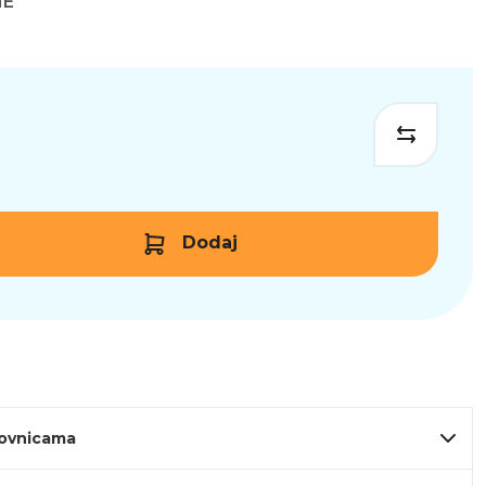
NE
Dodaj
lovnicama