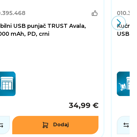
0.395.468
010.39
bilni USB punjač TRUST Avala,
Kućni 
000 mAh, PD, crni
USB-A 
34,99 €
Dodaj