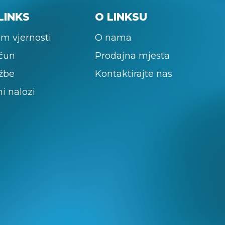
LINKS
O LINKSU
m vjernosti
O nama
ačun
Prodajna mjesta
žbe
Kontaktirajte nas
ni nalozi