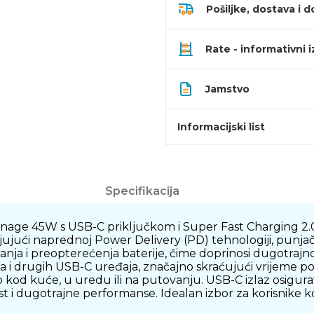
Pošiljke, dostava i d
Rate - informativni 
Jamstvo
Informacijski list
Specifikacija
ge 45W s USB-C priključkom i Super Fast Charging 2.0 
ljujući naprednoj Power Delivery (PD) tehnologiji, punja
anja i preopterećenja baterije, čime doprinosi dugotraj
i drugih USB-C uređaja, značajno skraćujući vrijeme p
o kod kuće, u uredu ili na putovanju. USB-C izlaz osigura
 i dugotrajne performanse. Idealan izbor za korisnike k