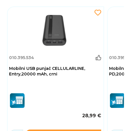
010.395.534
010.395.5
Mobilni USB punjač CELLULARLINE,
Mobilni U
Entry,20000 mAh, crni
PD,20000 
28,99 €