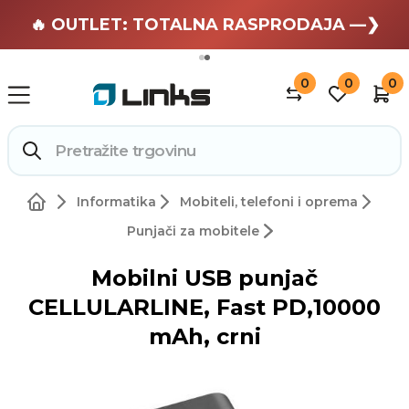
🏄 Zaslužuješ odmor —❯
🔥 OUTLET: TOTALNA RASPRODAJA —❯
0
0
0
Informatika
Mobiteli, telefoni i oprema
Punjači za mobitele
Mobilni USB punjač
CELLULARLINE, Fast PD,10000
mAh, crni