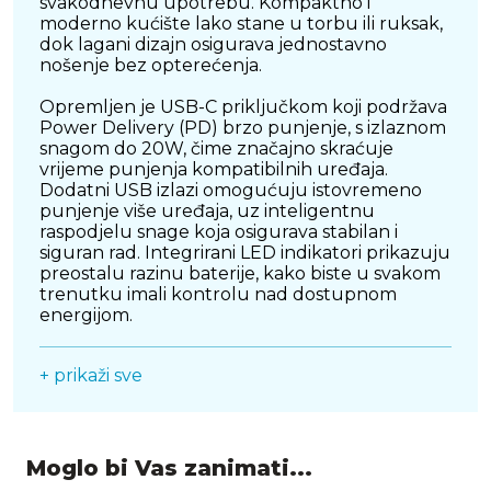
svakodnevnu upotrebu. Kompaktno i
moderno kućište lako stane u torbu ili ruksak,
dok lagani dizajn osigurava jednostavno
nošenje bez opterećenja.
Opremljen je USB-C priključkom koji podržava
Power Delivery (PD) brzo punjenje, s izlaznom
snagom do 20W, čime značajno skraćuje
vrijeme punjenja kompatibilnih uređaja.
Dodatni USB izlazi omogućuju istovremeno
punjenje više uređaja, uz inteligentnu
raspodjelu snage koja osigurava stabilan i
siguran rad. Integrirani LED indikatori prikazuju
preostalu razinu baterije, kako biste u svakom
trenutku imali kontrolu nad dostupnom
energijom.
CELLULARLINE Fast PD 10000 mAh također
+ prikaži sve
nudi napredne sigurnosne zaštite od
pregrijavanja, prenapona i kratkog spoja,
čuvajući i punjač i vaše uređaje. Kombinacija
brzine, sigurnosti i praktičnosti čini ga idealnim
izborom za sve koji trebaju pouzdan izvor
Moglo bi Vas zanimati...
dodatne energije u pokretu.