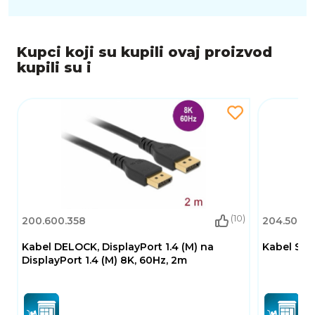
Kupci koji su kupili ovaj proizvod
kupili su i
(10)
200.600.358
204.500.2
Kabel DELOCK, DisplayPort 1.4 (M) na
Kabel SBOX
DisplayPort 1.4 (M) 8K, 60Hz, 2m