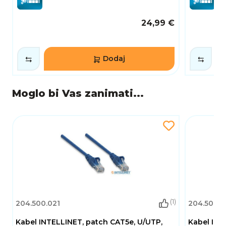
24,99 €
Dodaj
Moglo bi Vas zanimati...
(1)
204.500.021
204.500.0
Kabel INTELLINET, patch CAT5e, U/UTP,
Kabel INT