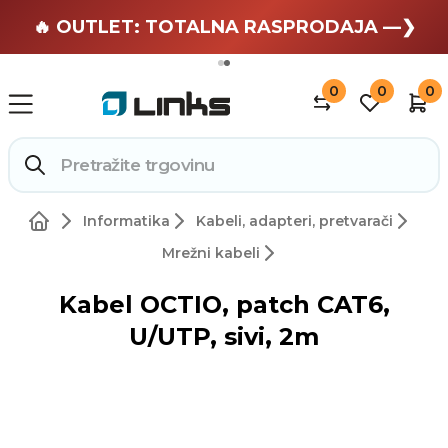
🏄 Zaslužuješ odmor —❯
🔥 OUTLET: TOTALNA RASPRODAJA —❯
0
0
0
Informatika
Kabeli, adapteri, pretvarači
Mrežni kabeli
Kabel OCTIO, patch CAT6,
U/UTP, sivi, 2m