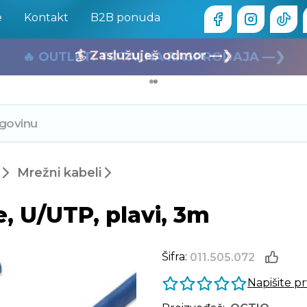
e
Kontakt
B2B ponuda
🏄 Zaslužuješ odmor —❯
🔥 OUTLET: TOTALNA RASPRODAJA —❯
Mrežni kabeli
, U/UTP, plavi, 3m
Šifra:
011.505.072
Napišite p