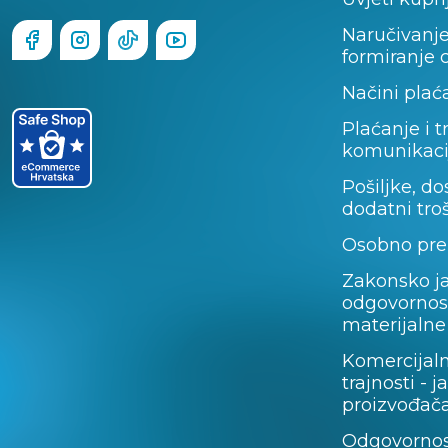
Naručivanje
formiranje 
Načini plać
Plaćanje i t
komunikaci
Pošiljke, do
dodatni tro
Osobno pre
Zakonsko j
odgovornos
materijalne
Komercijal
trajnosti - 
proizvođača
Odgovornos