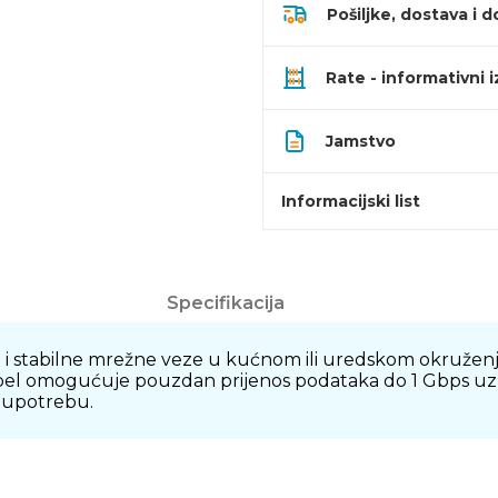
Pošiljke, dostava i d
Rate - informativni 
Jamstvo
Informacijski list
Specifikacija
i stabilne mrežne veze u kućnom ili uredskom okruženju
ivi kabel omogućuje pouzdan prijenos podataka do 1 Gbps u
 upotrebu.