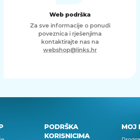
Web podrška
Za sve informacije o ponudi
poveznica i rješenjima
kontaktirajte nas na
webshop@links.hr
P
PODRŠKA
MOJ 
KORISNICIMA
je
Progra