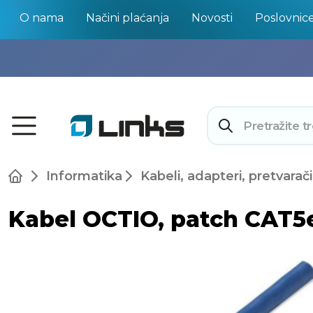
O nama
Načini plaćanja
Novosti
Poslovnic
Informatika
Kabeli, adapteri, pretvarači
Kabel OCTIO, patch CAT5e