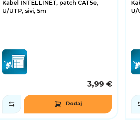
Kabel INTELLINET, patch CAT5e,
Ka
U/UTP, sivi, 5m
U/
3,99 €
Dodaj