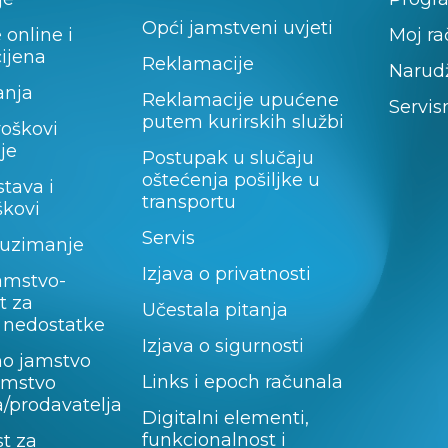
Opći jamstveni uvjeti
 online i
Moj r
cijena
Reklamacije
Narud
anja
Reklamacije upućene
Servis
putem kurirskih službi
roškovi
je
Postupak u slučaju
oštećenja pošiljke u
stava i
transportu
škovi
Servis
uzimanje
Izjava o privatnosti
amstvo-
t za
Učestala pitanja
 nedostatke
Izjava o sigurnosti
no jamstvo
Links i epoch računala
jamstvo
/prodavatelja
Digitalni elementi,
funkcionalnost i
t za