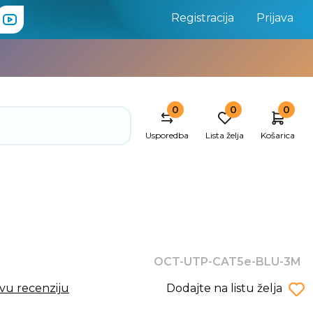
Registracija
Prijava
0
0
0
Usporedba
Lista želja
Košarica
OCT-UTP-CAT5e-BLU-3M
rvu recenziju
Dodajte na listu želja