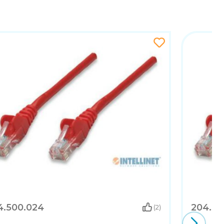
4.500.024
204.50
(2)