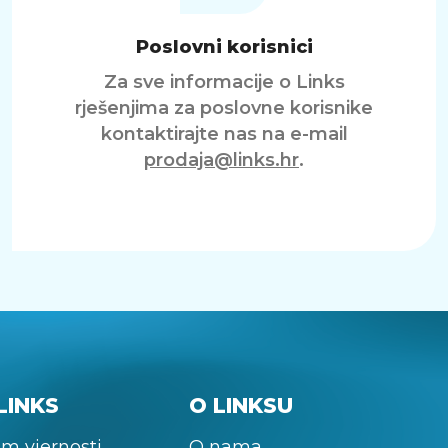
Poslovni korisnici
Za sve informacije o Links
rješenjima za poslovne korisnike
kontaktirajte nas na e-mail
prodaja@links.hr
.
LINKS
O LINKSU
m vjernosti
O nama