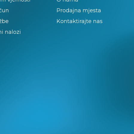
ačun
Prodajna mjesta
žbe
Kontaktirajte nas
ni nalozi