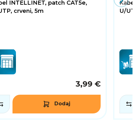
bel INTELLINET, patch CAT5e,
Kabel 
UTP, crveni, 5m
U/UTP,
3,99 €
Dodaj