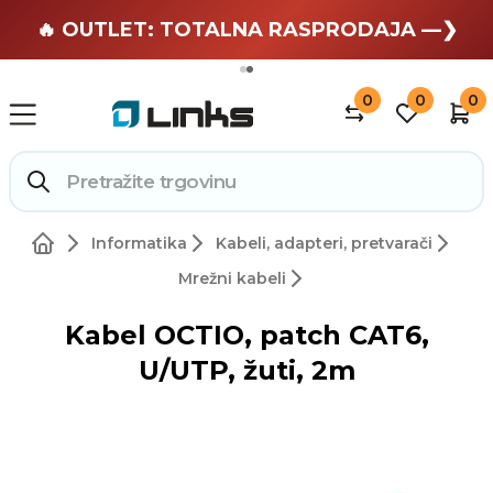
🏄 Zaslužuješ odmor —❯
🔥 OUTLET: TOTALNA RASPRODAJA —❯
0
0
0
Informatika
Kabeli, adapteri, pretvarači
Mrežni kabeli
Kabel OCTIO, patch CAT6,
U/UTP, žuti, 2m