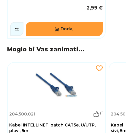
2,99 €
Dodaj
Moglo bi Vas zanimati...
(1)
204.500.021
204.500.0
Kabel INTELLINET, patch CAT5e, U/UTP,
Kabel INT
plavi, 5m
sivi, 5m