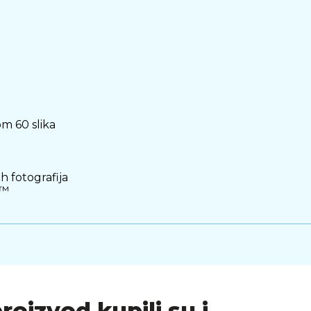
m 60 slika
ih fotografija
 ™
proizvod kupili su i