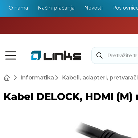
O nama
Načini plaćanja
Novosti
Poslovnic
Informatika
Kabeli, adapteri, pretvarači
Kabel DELOCK, HDMI (M) n