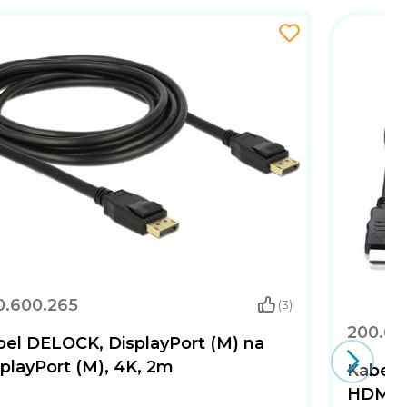
0.600.265
(3)
200.60
bel DELOCK, DisplayPort (M) na
playPort (M), 4K, 2m
Kabel 
HDMI (