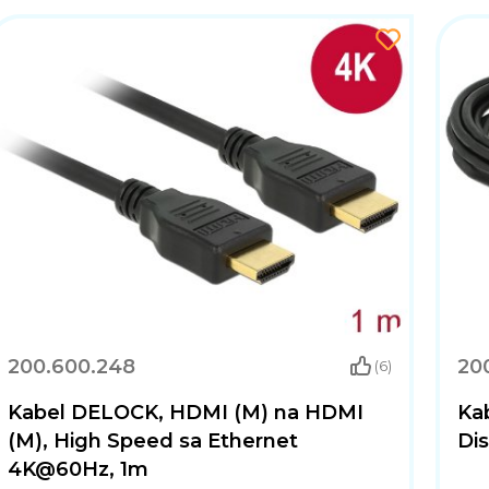
200.600.248
20
(6)
Kabel DELOCK, HDMI (M) na HDMI
Ka
(M), High Speed sa Ethernet
Dis
4K@60Hz, 1m