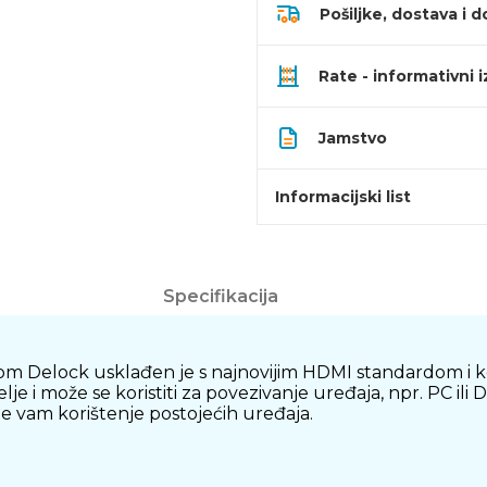
Pošiljke, dostava i d
Rate - informativni 
Jamstvo
Informacijski list
Specifikacija
 Delock usklađen je s najnovijim HDMI standardom i komb
je i može se koristiti za povezivanje uređaja, npr. PC ili
 vam korištenje postojećih uređaja.