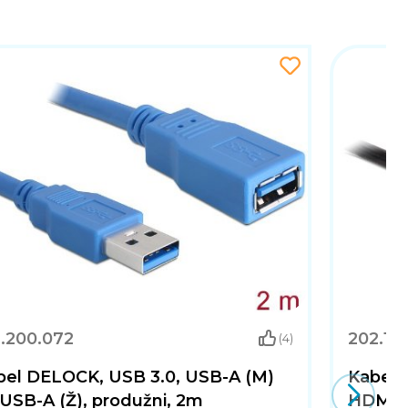
1.200.072
202.10
(4)
bel DELOCK, USB 3.0, USB-A (M)
Kabel 
USB-A (Ž), produžni, 2m
HDMI (