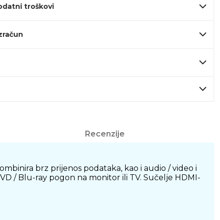
odatni troškovi
izračun
Recenzije
inira brz prijenos podataka, kao i audio / video i
 DVD / Blu-ray pogon na monitor ili TV. Sučelje HDMI-