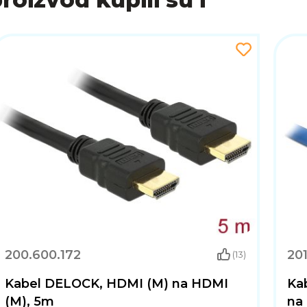
200.600.172
20
(13)
Kabel DELOCK, HDMI (M) na HDMI
Ka
(M), 5m
na 