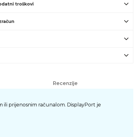
odatni troškovi
izračun
Recenzije
 ili prijenosnim računalom. DisplayPort je