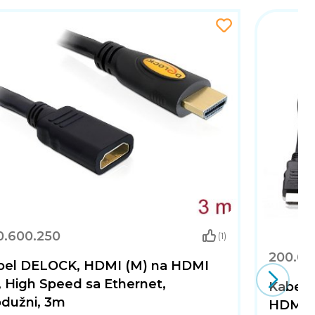
0.600.250
(1)
200.60
bel DELOCK, HDMI (M) na HDMI
, High Speed sa Ethernet,
Kabel 
odužni, 3m
HDMI (