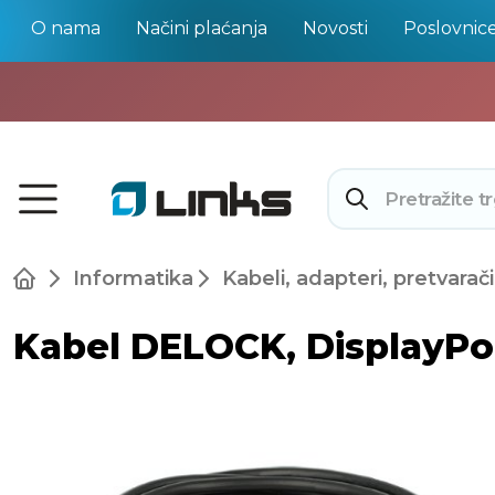
O nama
Načini plaćanja
Novosti
Poslovnic
Informatika
Kabeli, adapteri, pretvarači
Kabel DELOCK, DisplayPor