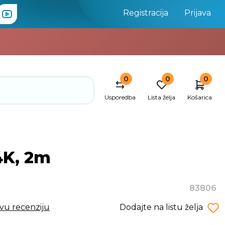
Registracija
Prijava
0
0
0
Usporedba
Lista želja
Košarica
4K, 2m
83806
rvu recenziju
Dodajte na listu želja