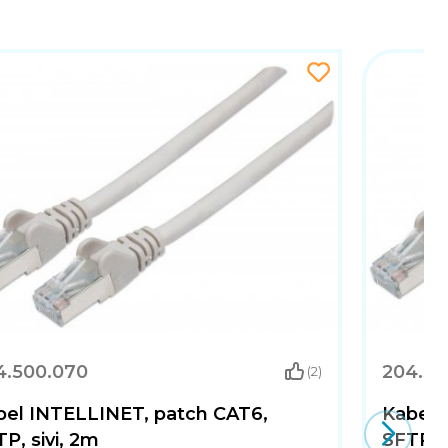
4.500.070
204.50
(2)
bel INTELLINET, patch CAT6,
Kabel 
P, sivi, 2m
SFTP, s