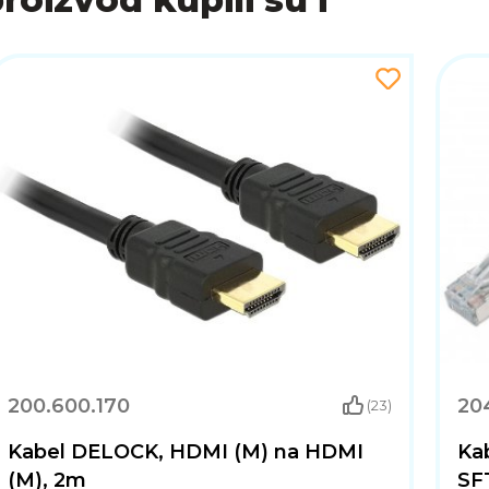
200.600.170
20
(23)
Kabel DELOCK, HDMI (M) na HDMI
Ka
(M), 2m
SFT