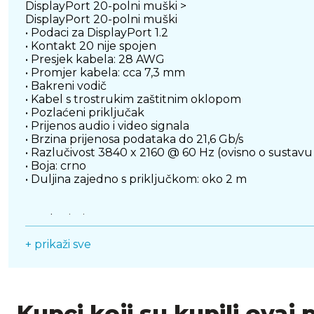
DisplayPort 20-polni muški >
DisplayPort 20-polni muški
• Podaci za DisplayPort 1.2
• Kontakt 20 nije spojen
• Presjek kabela: 28 AWG
• Promjer kabela: cca 7,3 mm
• Bakreni vodič
• Kabel s trostrukim zaštitnim oklopom
• Pozlaćeni priključak
• Prijenos audio i video signala
• Brzina prijenosa podataka do 21,6 Gb/s
• Razlučivost 3840 x 2160 @ 60 Hz (ovisno o sustav
• Boja: crno
• Duljina zajedno s priključkom: oko 2 m
Preduvjeti sustava
• Slobodno DisplayPort sučelje
+ prikaži sve
Sadržaj pakiranja
• DisplayPort kabel
Kupci koji su kupili ovaj 