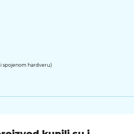
u i spojenom hardveru)
proizvod kupili su i