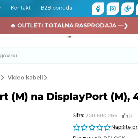
e
Kontakt
B2B ponuda
🏄 Zaslužuješ odmor —❯
🔥 OUTLET: TOTALNA RASPRODAJA —❯
Video kabeli
t (M) na DisplayPort (M), 
Šifra:
200.600.265
(3)
Napišite p