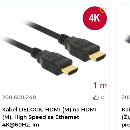
200.600.248
20
(6)
Kabel DELOCK, HDMI (M) na HDMI
Ka
(M), High Speed sa Ethernet
(Ž)
4K@60Hz, 1m
pr