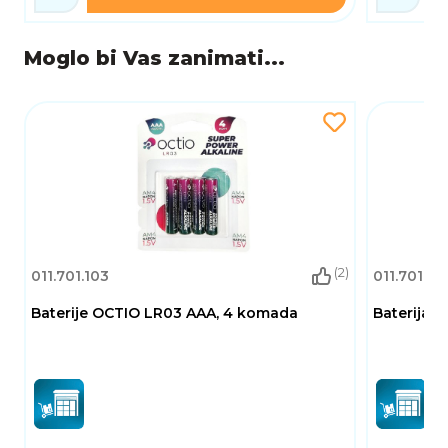
Moglo bi Vas zanimati...
(2)
011.701.103
011.701.15
Baterije OCTIO LR03 AAA, 4 komada
Baterija 