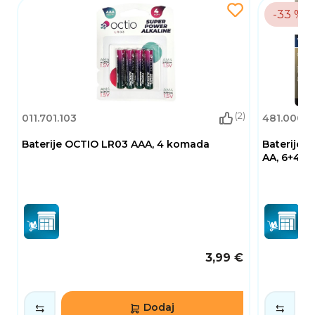
-33 %
(2)
011.701.103
481.000.0
Baterije OCTIO LR03 AAA, 4 komada
Baterije 
AA, 6+4 k
3,99 €
Dodaj