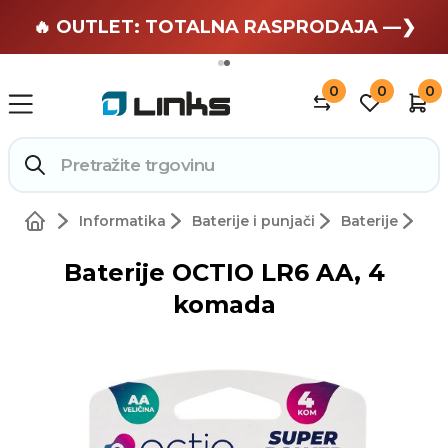
🏄 Zaslužuješ odmor —❯
🔥 OUTLET: TOTALNA RASPRODAJA —❯
0
0
0
Informatika
Baterije i punjači
Baterije
Baterije OCTIO LR6 AA, 4
komada