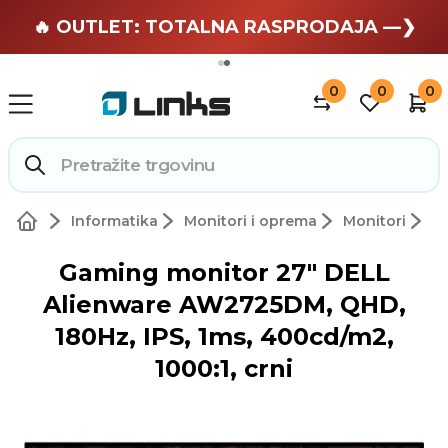
🏄 Zaslužuješ odmor —❯
🔥 OUTLET: TOTALNA RASPRODAJA —❯
0
0
0
Informatika
Monitori i oprema
Monitori
Gaming monitor 27" DELL
Alienware AW2725DM, QHD,
180Hz, IPS, 1ms, 400cd/m2,
1000:1, crni