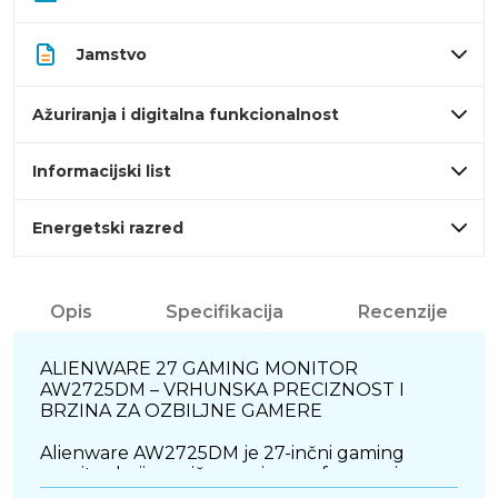
Jamstvo
Ažuriranja i digitalna funkcionalnost
Informacijski list
Energetski razred
Opis
Specifikacija
Recenzije
ALIENWARE 27 GAMING MONITOR
AW2725DM – VRHUNSKA PRECIZNOST I
BRZINA ZA OZBILJNE GAMERE
Alienware AW2725DM je 27-inčni gaming
monitor koji pomiče granice performansi,
donoseći naprednu tehnologiju prikaza, visoku