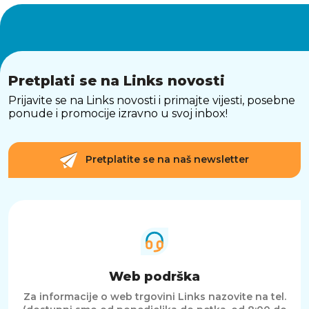
SAŽETAK
Alienware 27 Gaming Monitor AW2725DM
donosi savršen balans između performansi i
vizualnog dojma. Zahvaljujući OLED
tehnologiji, 180 Hz brzini osvježavanja, ultra-
Pretplati se na Links novosti
niskom odzivu i potpunoj podršci za adaptivne
tehnologije sinkronizacije, ovaj monitor pruža
Prijavite se na Links novosti i primajte vijesti, posebne
neusporedivo gaming iskustvo. Kombinacija
ponude i promocije izravno u svoj inbox!
estetike, ergonomije i vrhunskih tehničkih
specifikacija čini ga idealnim izborom za sve
ozbiljne gamere koji žele igrati na najvišoj razini.
Pretplatite se na naš newsletter
Web podrška
Za informacije o web trgovini Links nazovite na tel.