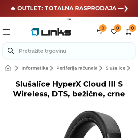
🏄 Zaslužuješ odmor —❯
🔥 OUTLET: TOTALNA RASPRODAJA —❯
0
0
0
Informatika
Periferija računala
Slušalice
Slušalice HyperX Cloud III S
Wireless, DTS, bežične, crne