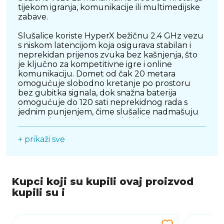
tijekom igranja, komunikacije ili multimedijske
zabave.
Slušalice koriste HyperX bežičnu 2.4 GHz vezu
s niskom latencijom koja osigurava stabilan i
neprekidan prijenos zvuka bez kašnjenja, što
je ključno za kompetitivne igre i online
komunikaciju. Domet od čak 20 metara
omogućuje slobodno kretanje po prostoru
bez gubitka signala, dok snažna baterija
omogućuje do 120 sati neprekidnog rada s
jednim punjenjem, čime slušalice nadmašuju
mnoge konkurente u svojoj klasi.
+ prikaži sve
Ugrađeni 53 mm driveri prilagođeni su za
pružanje bogatog, detaljnog i uravnoteženog
zvuka s jasnim srednjim tonovima, snažnim
basovima i preciznim visokim frekvencijama.
Podrška za DTS Headphone:X prostornični
Kupci koji su kupili ovaj proizvod
zvuk dodatno doprinosi realističnijem i
kupili su i
prostornijem iskustvu slušanja, idealnom za
identifikaciju izvora zvukova u pucačinama,
trkaćim igrama i RPG naslovima.