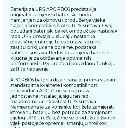
Baterija za UPS APC RBC6 predstavlja
originalni zamjenski baterijski modul
namijenjen za obnovu i produženje vijeka
trajanja kompatibilnih APC UPS sustava. Ovaj
pouzdani baterijski paket omogućuje nastavak
rada UPS uređaja u slučaju nestanka
električne energije te osigurava sigurnu
zaštitu priključene opreme, podataka i
kritičnih sustava. Redovita zamjena baterije
ključna je za održavanje optimalnih
performansi UPS uređaja i pouzdanu funkciju
zaštite napajanja.
APC RBC6 baterija dizajnirana je prema visokim
standardima kvalitete i kompatibilnosti
proizvođača APC, čime se osigurava
jednostavna instalacija, siguran rad i
maksimalna učinkovitost UPS sustava.
Namijenjena je za korisnike koji žele zamijeniti
istrošenu bateriju bez potrebe za zamjenom
cijelog UPS uređaja, čime se produžuje životni
vijek postojeće opreme i smanjuju troškovi