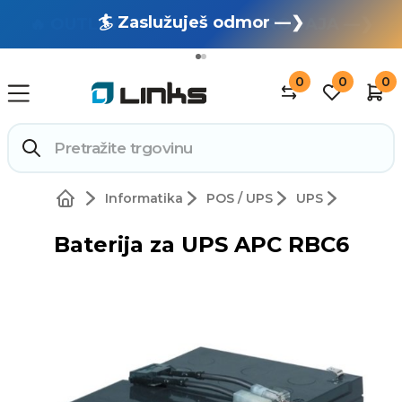
🏄 Zaslužuješ odmor —❯
🔥 OUTLET: TOTALNA RASPRODAJA —❯
0
0
0
Informatika
POS / UPS
UPS
Baterija za UPS APC RBC6