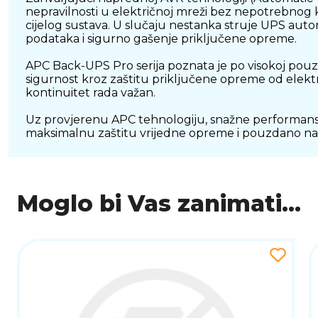
nepravilnosti u električnoj mreži bez nepotrebnog ko
cijelog sustava. U slučaju nestanka struje UPS aut
podataka i sigurno gašenje priključene opreme.
APC Back-UPS Pro serija poznata je po visokoj pou
sigurnost kroz zaštitu priključene opreme od elektr
kontinuitet rada važan.
Uz provjerenu APC tehnologiju, snažne performanse 
maksimalnu zaštitu vrijedne opreme i pouzdano n
Moglo bi Vas zanimati...