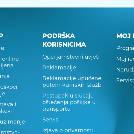
P
PODRŠKA
MOJ 
KORISNICIMA
je
Progra
Opći jamstveni uvjeti
 online i
Moj r
cijena
Reklamacije
Narud
anja
Reklamacije upućene
Servis
putem kurirskih službi
roškovi
je
Postupak u slučaju
oštećenja pošiljke u
stava i
transportu
škovi
Servis
uzimanje
Izjava o privatnosti
amstvo-