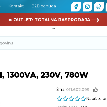
e
Kontakt
B2B ponuda
🏄 Zaslužuješ odmor —❯
🔥 OUTLET: TOTALNA RASPRODAJA —❯
, 1300VA, 230V, 780W
Šifra:
011.602.099
Napišite p