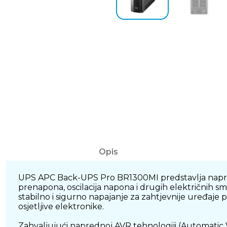
Opis
UPS APC Back-UPS Pro BR1300MI predstavlja napred
prenapona, oscilacija napona i drugih električnih s
stabilno i sigurno napajanje za zahtjevnije uređaje
osjetljive elektronike.
Zahvaljujući naprednoj AVR tehnologiji (Automatic