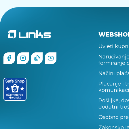
WEBSHO
Uvjeti kupn
Naručivanje
formiranje 
Načini plać
Plaćanje i t
komunikaci
Pošiljke, do
dodatni tro
Osobno pre
Zakonsko j