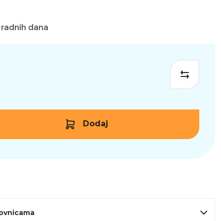
 radnih dana
Dodaj
lovnicama