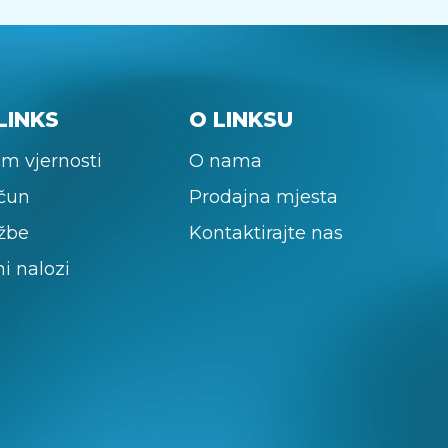
LINKS
O LINKSU
m vjernosti
O nama
ačun
Prodajna mjesta
žbe
Kontaktirajte nas
ni nalozi