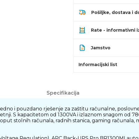
Pošiljke, dostava i d
Rate - informativni 
Jamstvo
Informacijski list
Specifikacija
no i pouzdano rješenje za zaštitu računalne, poslovne
metnji. S kapacitetom od 1300VA i izlaznom snagom od 780
 poput stolnih računala, radnih stanica, gaming računala
 Voltage Regulation), APC Back-UPS Pro BR1300MI automat