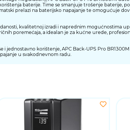
rištenja baterije. Time se smanjuje trošenje baterije, po
omatski prelazi na baterijsko napajanje te omogućuje do
zdanosti, kvalitetnoj izradi i naprednim mogućnostima 
ičnih poremećaja, a idealan je za kućne urede, profesion
i jednostavno korištenje, APC Back-UPS Pro BR1300MI pre
apajanje u svakodnevnom radu.