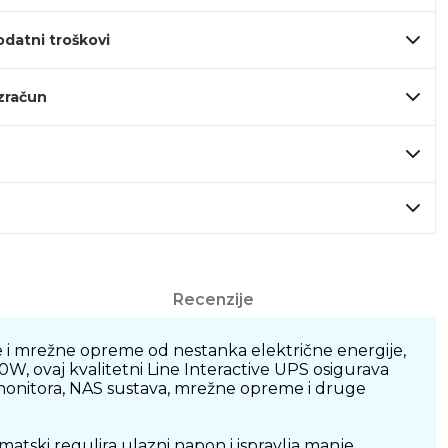
odatni troškovi
izračun
Recenzije
 i mrežne opreme od nestanka električne energije,
W, ovaj kvalitetni Line Interactive UPS osigurava
, monitora, NAS sustava, mrežne opreme i druge
ski regulira ulazni napon i ispravlja manje