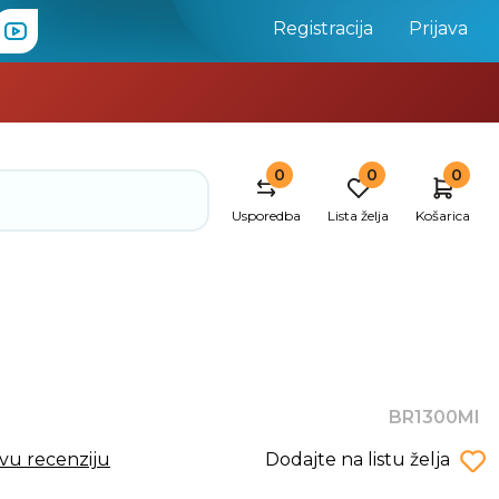
Registracija
Prijava
0
0
0
Usporedba
Lista želja
Košarica
BR1300MI
rvu recenziju
Dodajte na listu želja