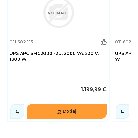
011.602.113
011.602.11
UPS APC SMC2000I-2U, 2000 VA, 230 V,
UPS APC S
1300 W
W
1.199,99 €
Dodaj