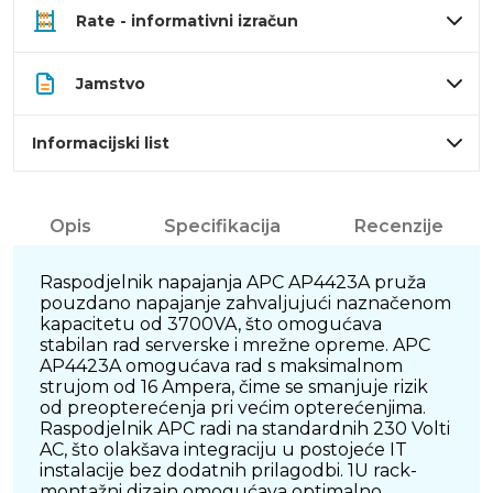
Rate - informativni izračun
Jamstvo
Informacijski list
Opis
Specifikacija
Recenzije
Raspodjelnik napajanja APC AP4423A pruža
pouzdano napajanje zahvaljujući naznačenom
kapacitetu od 3700VA, što omogućava
stabilan rad serverske i mrežne opreme. APC
AP4423A omogućava rad s maksimalnom
strujom od 16 Ampera, čime se smanjuje rizik
od preopterećenja pri većim opterećenjima.
Raspodjelnik APC radi na standardnih 230 Volti
AC, što olakšava integraciju u postojeće IT
instalacije bez dodatnih prilagodbi. 1U rack-
montažni dizajn omogućava optimalno