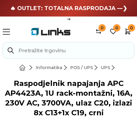
🏄 Zaslužuješ odmor —❯
🔥 OUTLET: TOTALNA RASPRODAJA —❯
0
0
0
Informatika
POS / UPS
UPS
Raspodjelnik napajanja APC
AP4423A, 1U rack-montažni, 16A,
230V AC, 3700VA, ulaz C20, izlazi
8x C13+1x C19, crni