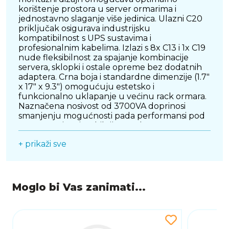
korištenje prostora u server ormarima i
jednostavno slaganje više jedinica. Ulazni C20
priključak osigurava industrijsku
kompatibilnost s UPS sustavima i
profesionalnim kabelima. Izlazi s 8x C13 i 1x C19
nude fleksibilnost za spajanje kombinacije
servera, sklopki i ostale opreme bez dodatnih
adaptera. Crna boja i standardne dimenzije (1.7"
x 17" x 9.3") omogućuju estetsko i
funkcionalno uklapanje u većinu rack ormara.
Naznačena nosivost od 3700VA doprinosi
smanjenju mogućnosti pada performansi pod
opterećenjem i stabilnijem radu sustava.
Jamstvo od 2 godine daje dodatnu sigurnost
+ prikaži sve
održavanja i podrške tijekom razdoblja
korištenja. Jasne tehničke specifikacije
olakšavaju planiranje instalacije i odabir
kompatibilne opreme u profesionalnim IT
okruženjima.
Moglo bi Vas zanimati...