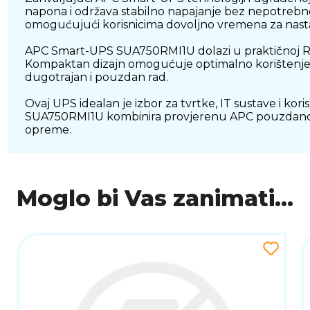
napona i održava stabilno napajanje bez nepotrebnog
omogućujući korisnicima dovoljno vremena za nasta
APC Smart-UPS SUA750RMI1U dolazi u praktičnoj Rac
Kompaktan dizajn omogućuje optimalno korištenje p
dugotrajan i pouzdan rad.
Ovaj UPS idealan je izbor za tvrtke, IT sustave i ko
SUA750RMI1U kombinira provjerenu APC pouzdanost, u
opreme.
Moglo bi Vas zanimati...