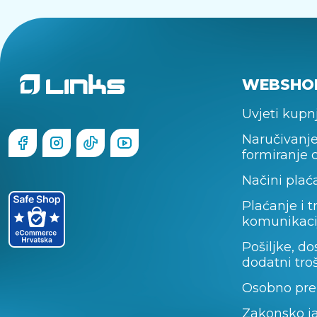
WEBSHO
Uvjeti kupn
Naručivanje
formiranje 
Načini plać
Plaćanje i t
komunikaci
Pošiljke, do
dodatni tro
Osobno pre
Zakonsko j