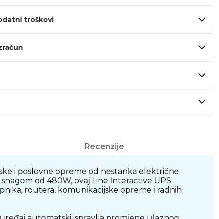
odatni troškovi
izračun
Recenzije
ske i poslovne opreme od nestanka električne
om snagom od 480W, ovaj Line Interactive UPS
opnika, routera, komunikacijske opreme i radnih
 uređaj automatski ispravlja promjene ulaznog