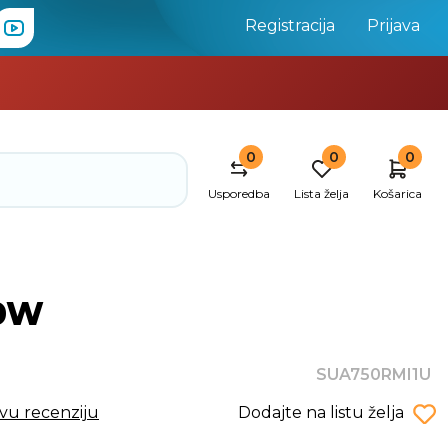
Registracija
Prijava
0
0
0
Usporedba
Lista želja
Košarica
80W
SUA750RMI1U
rvu recenziju
Dodajte na listu želja