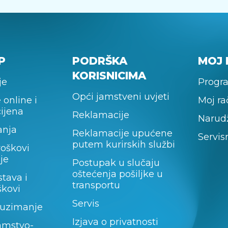
P
PODRŠKA
MOJ 
KORISNICIMA
je
Progra
Opći jamstveni uvjeti
 online i
Moj r
cijena
Reklamacije
Narud
anja
Reklamacije upućene
Servis
putem kurirskih službi
roškovi
je
Postupak u slučaju
oštećenja pošiljke u
stava i
transportu
škovi
Servis
uzimanje
Izjava o privatnosti
amstvo-