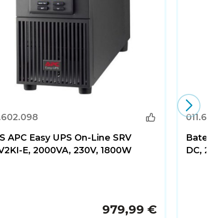
.602.098
011.602
S APC Easy UPS On-Line SRV
Bateri
V2KI-E, 2000VA, 230V, 1800W
DC, 2.
979,99 €