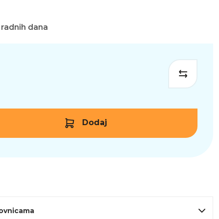
 radnih dana
Dodaj
lovnicama