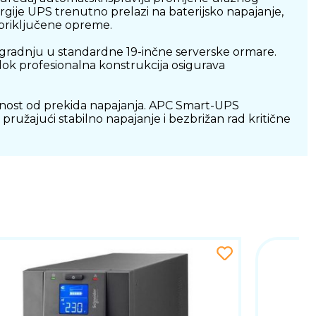
rgije UPS trenutno prelazi na baterijsko napajanje,
 priključene opreme.
gradnju u standardne 19-inčne serverske ormare.
ok profesionalna konstrukcija osigurava
gurnost od prekida napajanja. APC Smart-UPS
užajući stabilno napajanje i bezbrižan rad kritične