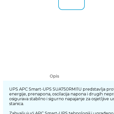
Opis
UPS APC Smart-UPS SUA750RMI1U predstavlja profes
energije, prenapona, oscilacija napona i drugih nep
osigurava stabilno i sigurno napajanje za osjetljiv
stanica.
Zahvaljujući APC Smart-UPS tehnologiji i ugrađenoj