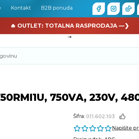
e
Kontakt
B2B ponuda
🏄 Zaslužuješ odmor —❯
🔥 OUTLET: TOTALNA RASPRODAJA —❯
50RMI1U, 750VA, 230V, 4
Šifra:
011.602.103
Napišite p