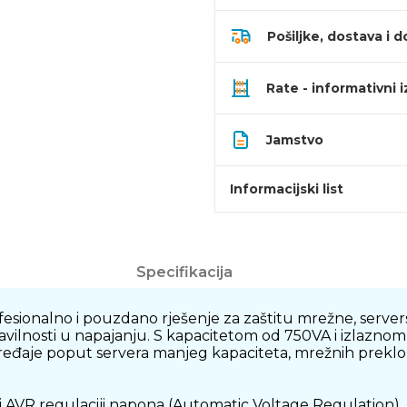
Pošiljke, dostava i d
Rate - informativni 
Jamstvo
Informacijski list
Specifikacija
ionalno i pouzdano rješenje za zaštitu mrežne, server
ravilnosti u napajanju. S kapacitetom od 750VA i izlazn
e uređaje poput servera manjeg kapaciteta, mrežnih prekl
 AVR regulaciji napona (Automatic Voltage Regulation),