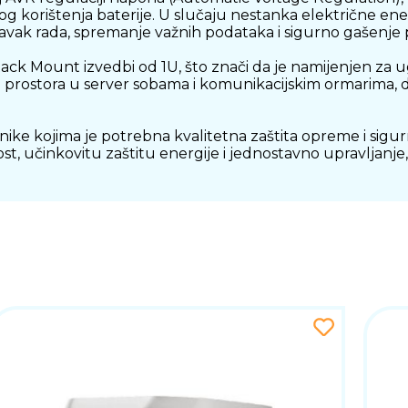
 korištenja baterije. U slučaju nestanka električne ene
vak rada, spremanje važnih podataka i sigurno gašenje
k Mount izvedbi od 1U, što znači da je namijenjen za u
rostora u server sobama i komunikacijskim ormarima, d
risnike kojima je potrebna kvalitetna zaštita opreme i si
činkovitu zaštitu energije i jednostavno upravljanje, pr