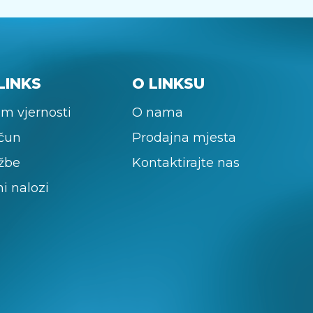
LINKS
O LINKSU
m vjernosti
O nama
ačun
Prodajna mjesta
žbe
Kontaktirajte nas
ni nalozi