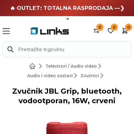
🏄 Zaslužuješ odmor —❯
🔥 OUTLET: TOTALNA RASPRODAJA —❯
0
0
0
Televizori / Audio video
Audio i video sustavi
Zvučnici
Zvučnik JBL Grip, bluetooth,
vodootporan, 16W, crveni