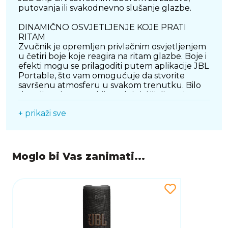
putovanja ili svakodnevno slušanje glazbe.
DINAMIČNO OSVJETLJENJE KOJE PRATI
RITAM
Zvučnik je opremljen privlačnim osvjetljenjem
u četiri boje koje reagira na ritam glazbe. Boje i
efekti mogu se prilagoditi putem aplikacije JBL
Portable, što vam omogućuje da stvorite
savršenu atmosferu u svakom trenutku. Bilo
da želite nježan ambijentalni sjaj ili dinamičnu
svjetlosnu predstavu, sve je pod vašom
+ prikaži sve
kontrolom.
PAMETNE FUNKCIJE PUTEM APLIKACIJE
Aplikacija JBL Portable daje vam potpunu
kontrolu nad zvučnikom. Možete podešavati
Moglo bi Vas zanimati...
EQ postavke, nadograditi softver i aktivirati
dodatne funkcije koje poboljšavaju doživljaj
slušanja. U kombinaciji s najnovijom Bluetooth
5.4 tehnologijom, povezivanje je stabilno, brzo i
bez prekida.
AURACAST TEHNOLOGIJA ZA JOŠ VEĆI ZVUK