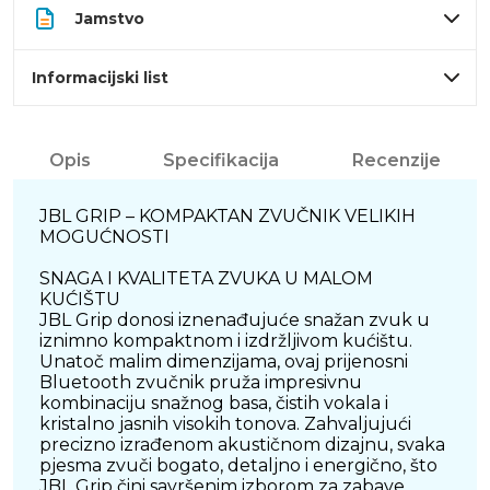
Jamstvo
Informacijski list
Opis
Specifikacija
Recenzije
JBL GRIP – KOMPAKTAN ZVUČNIK VELIKIH
MOGUĆNOSTI
SNAGA I KVALITETA ZVUKA U MALOM
KUĆIŠTU
JBL Grip donosi iznenađujuće snažan zvuk u
iznimno kompaktnom i izdržljivom kućištu.
Unatoč malim dimenzijama, ovaj prijenosni
Bluetooth zvučnik pruža impresivnu
kombinaciju snažnog basa, čistih vokala i
kristalno jasnih visokih tonova. Zahvaljujući
precizno izrađenom akustičnom dizajnu, svaka
pjesma zvuči bogato, detaljno i energično, što
JBL Grip čini savršenim izborom za zabave,