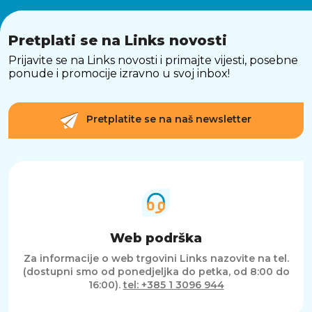
Unatoč maloj masi od samo 0.385 kg i
dimenzijama 64 x 152.5 x 65.2 mm, JBL Grip
isporučuje 16 W RMS izlazne snage.
Pretplati se na Links novosti
Prijavite se na Links novosti i primajte vijesti, posebne
JBL Grip je idealan izbor za sve koji žele snažan,
ponude i promocije izravno u svoj inbox!
izdržljiv i moderan prijenosni zvučnik koji može
pratiti svaki korak vašeg aktivnog života.
Pretplatite se na naš newsletter
Web podrška
Za informacije o web trgovini Links nazovite na tel.
(dostupni smo od ponedjeljka do petka, od 8:00 do
16:00).
tel: +385 1 3096 944