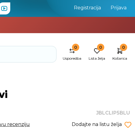
Registracija
Prijava
0
0
0
Usporedba
Lista želja
Košarica
vi
JBLCLIP5BLU
rvu recenziju
Dodajte na listu želja