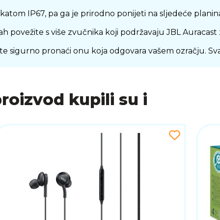
ikatom IP67, pa ga je prirodno ponijeti na sljedeće planina
ah povežite s više zvučnika koji podržavaju JBL Auracast z
e sigurno pronaći onu koja odgovara vašem ozračju. Svaki
proizvod kupili su i