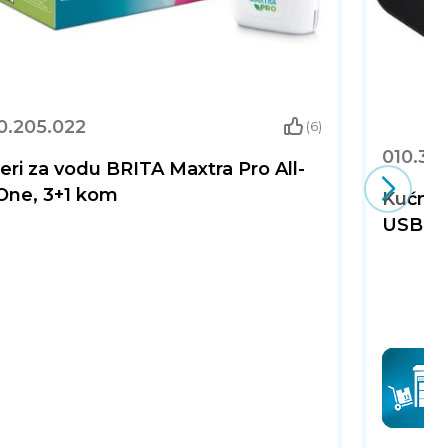
0.205.022
(6)
010.39
teri za vodu BRITA Maxtra Pro All-
One, 3+1 kom
Kućni 
USB-C,