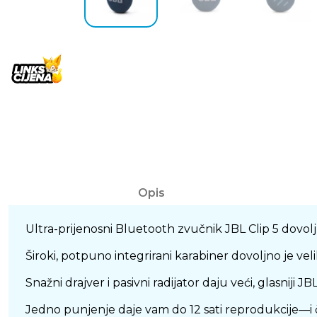
Opis
Ultra-prijenosni Bluetooth zvučnik JBL Clip 5 dovoljn
Široki, potpuno integrirani karabiner dovoljno je veli
Snažni drajver i pasivni radijator daju veći, glasniji J
Jedno punjenje daje vam do 12 sati reprodukcije—i č