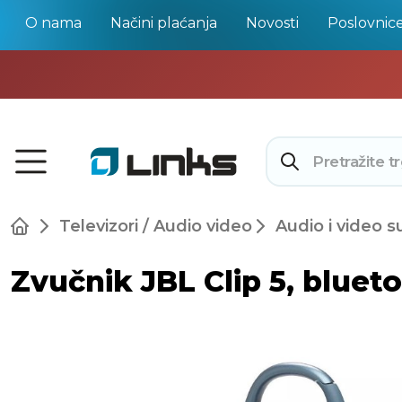
O nama
Načini plaćanja
Novosti
Poslovnic
Televizori / Audio video
Audio i video s
Zvučnik JBL Clip 5, bluet