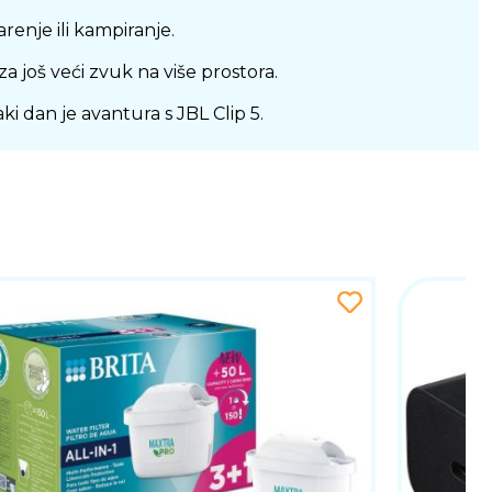
renje ili kampiranje.
a još veći zvuk na više prostora.
 dan je avantura s JBL Clip 5.