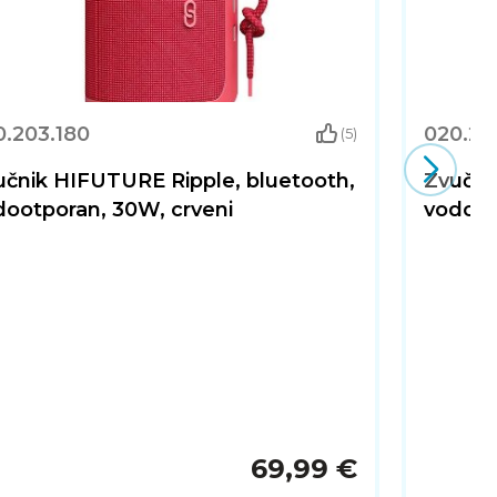
0.203.180
020.20
(5)
učnik HIFUTURE Ripple, bluetooth,
Zvučni
dootporan, 30W, crveni
vodoot
69,99 €