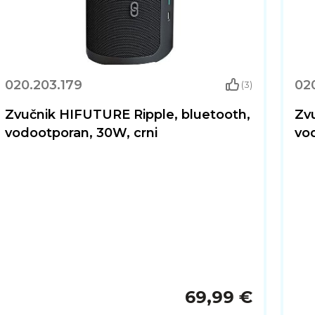
020.203.179
02
(3)
Zvučnik HIFUTURE Ripple, bluetooth,
Zv
vodootporan, 30W, crni
vo
69,99 €