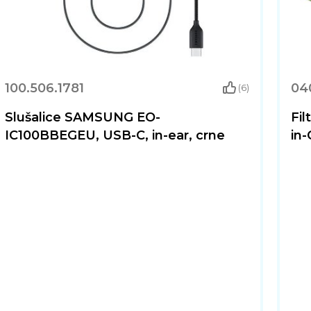
100.506.1781
04
(6)
Slušalice SAMSUNG EO-
Fil
IC100BBEGEU, USB-C, in-ear, crne
in-