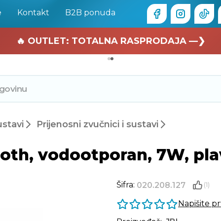
e
Kontakt
B2B ponuda
🏄 Zaslužuješ odmor —❯
🔥 OUTLET: TOTALNA RASPRODAJA —❯
ustavi
Prijenosni zvučnici i sustavi
ooth, vodootporan, 7W, pla
Šifra:
020.208.127
(1)
Napišite p