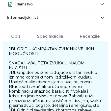
Jamstvo
Informacijski list
Opis
Specifikacija
Recenzije
JBL GRIP – KOMPAKTAN ZVUČNIK VELIKIH
MOGUĆNOSTI
SNAGA I KVALITETA ZVUKA U MALOM
KUĆIŠTU
JBL Grip donosi iznenađujuće snažan zvuk u
iznimno kompaktnom i izdržljivom kućištu.
Unatoč malim dimenzijama, ovaj prijenosni
Bluetooth zvučnik pruža impresivnu
kombinaciju snažnog basa, čistih vokala i
kristalno jasnih visokih tonova. Zahvaljujući
precizno izrađenom akustičnom dizajnu, svaka
pjesma zvuči bogato, detaljno i energično, što
JBL Grip čini savršenim izborom za zabave,