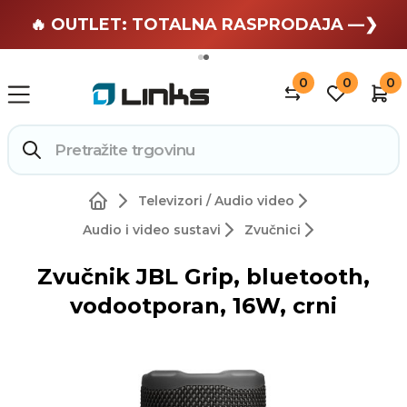
🏄 Zaslužuješ odmor —❯
🔥 OUTLET: TOTALNA RASPRODAJA —❯
0
0
0
Televizori / Audio video
Audio i video sustavi
Zvučnici
Zvučnik JBL Grip, bluetooth,
vodootporan, 16W, crni