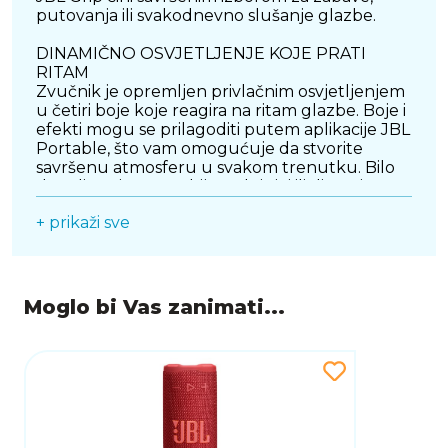
putovanja ili svakodnevno slušanje glazbe.
DINAMIČNO OSVJETLJENJE KOJE PRATI
RITAM
Zvučnik je opremljen privlačnim osvjetljenjem
u četiri boje koje reagira na ritam glazbe. Boje i
efekti mogu se prilagoditi putem aplikacije JBL
Portable, što vam omogućuje da stvorite
savršenu atmosferu u svakom trenutku. Bilo
da želite nježan ambijentalni sjaj ili dinamičnu
svjetlosnu predstavu, sve je pod vašom
+ prikaži sve
kontrolom.
PAMETNE FUNKCIJE PUTEM APLIKACIJE
Aplikacija JBL Portable daje vam potpunu
kontrolu nad zvučnikom. Možete podešavati
Moglo bi Vas zanimati...
EQ postavke, nadograditi softver i aktivirati
dodatne funkcije koje poboljšavaju doživljaj
slušanja. U kombinaciji s najnovijom Bluetooth
5.4 tehnologijom, povezivanje je stabilno, brzo i
bez prekida.
AURACAST TEHNOLOGIJA ZA JOŠ VEĆI ZVUK