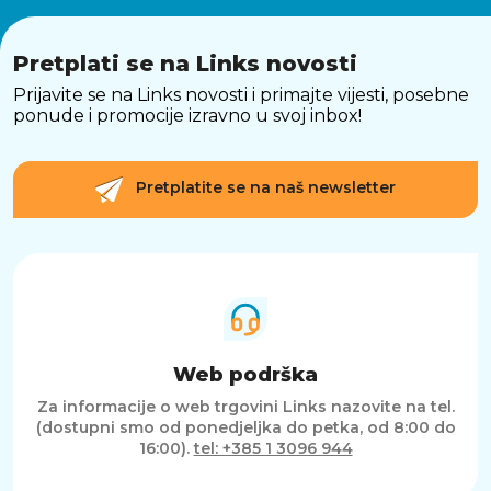
Unatoč maloj masi od samo 0.385 kg i
dimenzijama 64 x 152.5 x 65.2 mm, JBL Grip
isporučuje 16 W RMS izlazne snage.
Pretplati se na Links novosti
Prijavite se na Links novosti i primajte vijesti, posebne
JBL Grip je idealan izbor za sve koji žele snažan,
ponude i promocije izravno u svoj inbox!
izdržljiv i moderan prijenosni zvučnik koji može
pratiti svaki korak vašeg aktivnog života.
Pretplatite se na naš newsletter
Web podrška
Za informacije o web trgovini Links nazovite na tel.
(dostupni smo od ponedjeljka do petka, od 8:00 do
16:00).
tel: +385 1 3096 944