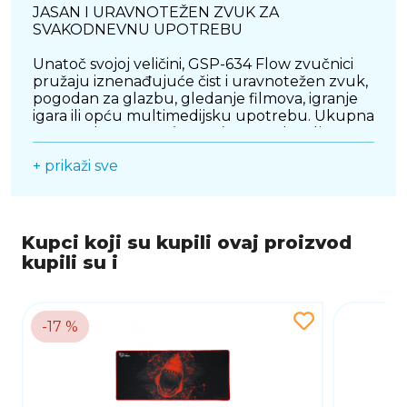
JASAN I URAVNOTEŽEN ZVUK ZA
SVAKODNEVNU UPOTREBU
Unatoč svojoj veličini, GSP-634 Flow zvučnici
pružaju iznenađujuće čist i uravnotežen zvuk,
pogodan za glazbu, gledanje filmova, igranje
igara ili opću multimedijsku upotrebu. Ukupna
snaga od 6 W RMS (2x3 W) pruža dovoljno
glasnoće za manju ili srednju prostoriju, dok
+ prikaži sve
frekvencijski raspon od 150 Hz do 20 kHz
pokriva većinu potreba prosječnog korisnika.
Naglasak je stavljen na čistoću srednjih tonova
i jasnoću dijaloga, dok RGB rasvjeta
sinkronizirano reagira na glazbene ritmove.
Kupci koji su kupili ovaj proizvod
kupili su i
PRAKTIČNO USB POVEZIVANJE I
JEDNOSTAVNO UPRAVLJANJE
White Shark GSP-634 Flow koristi jednostavno
-17 %
USB napajanje, što omogućuje spajanje na
prijenosna i stolna računala bez potrebe za
dodatnim adapterima. Povezivanje se
ostvaruje putem 3,5 mm audio priključka, čime