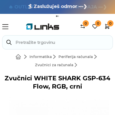
🏄 Zaslužuješ odmor —❯
🔥 OUTLET: TOTALNA RASPRODAJA —❯
0
0
0
Informatika
Periferija računala
Zvučnici za računala
Zvučnici WHITE SHARK GSP-634
Flow, RGB, crni