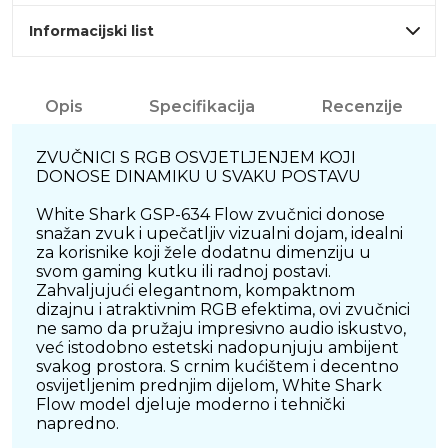
Informacijski list
Opis
Specifikacija
Recenzije
ZVUČNICI S RGB OSVJETLJENJEM KOJI
DONOSE DINAMIKU U SVAKU POSTAVU
White Shark GSP-634 Flow zvučnici donose
snažan zvuk i upečatljiv vizualni dojam, idealni
za korisnike koji žele dodatnu dimenziju u
svom gaming kutku ili radnoj postavi.
Zahvaljujući elegantnom, kompaktnom
dizajnu i atraktivnim RGB efektima, ovi zvučnici
ne samo da pružaju impresivno audio iskustvo,
već istodobno estetski nadopunjuju ambijent
svakog prostora. S crnim kućištem i decentno
osvijetljenim prednjim dijelom, White Shark
Flow model djeluje moderno i tehnički
napredno.