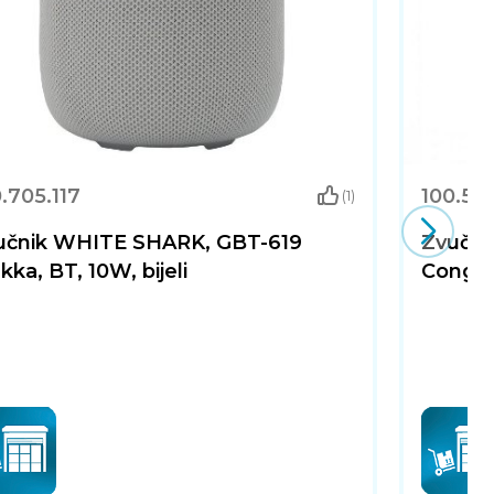
.705.117
100.50
(1)
učnik WHITE SHARK, GBT-619
Zvučni
kka, BT, 10W, bijeli
Conga,