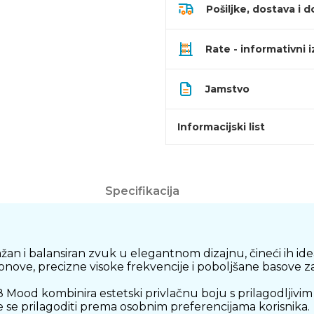
Pošiljke, dostava i d
Rate - informativni 
Jamstvo
Informacijski list
Specifikacija
n i balansiran zvuk u elegantnom dizajnu, čineći ih id
ve, precizne visoke frekvencije i poboljšane basove za 
8 Mood kombinira estetski privlačnu boju s prilagodljivi
 se prilagoditi prema osobnim preferencijama korisnika.