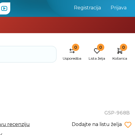
Registracija
Prijava
0
0
0
Usporedba
Lista želja
Košarica
GSP-968B
rvu recenziju
Dodajte na listu želja