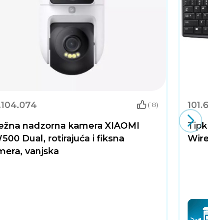
.104.074
101.60
(18)
ežna nadzorna kamera XIAOMI
Tipkov
00 Dual, rotirajuća i fiksna
Wirele
mera, vanjska