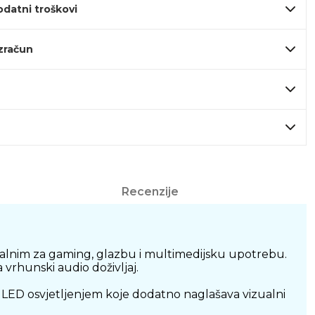
odatni troškovi
izračun
Recenzije
ealnim za gaming, glazbu i multimedijsku upotrebu.
vrhunski audio doživljaj.
m LED osvjetljenjem koje dodatno naglašava vizualni