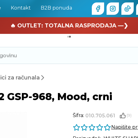
e
Kontakt
B2B ponuda
🏄 Zaslužuješ odmor —❯
🔥 OUTLET: TOTALNA RASPRODAJA —❯
ci za računala
2 GSP-968, Mood, crni
Šifra:
010.705.061
(9)
Napišite p