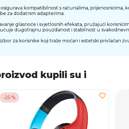
sigurava kompatibilnost s računalima, prijenosnicima, 
ebe za dodatnim adapterima.
anje glasnoće i svjetlosnih efekata, pružajući korisni
ućuje dugotrajnu pouzdanost i stabilnost u svakodnevn
bor za korisnike koji traže moćan i estetski privlačan zv
proizvod kupili su i
-25 %