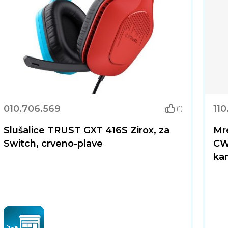
010.706.569
110
(1)
Slušalice TRUST GXT 416S Zirox, za
Mr
Switch, crveno-plave
CW5
ka