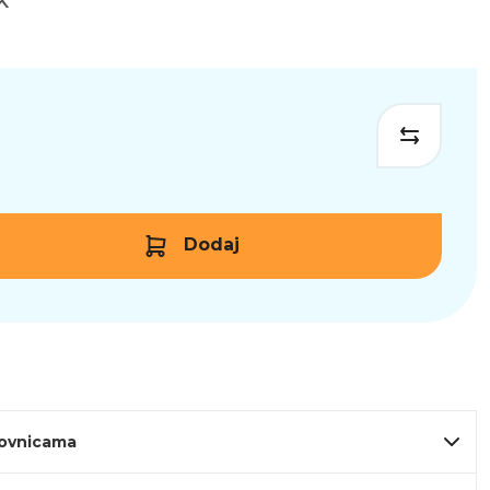
K
Dodaj
lovnicama