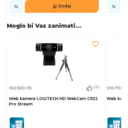
Dodaj
Moglo bi Vas zanimati...
(28)
102.500.115
010.708.0
Web kamera LOGITECH HD WebCam C922
Web kamer
Pro Stream