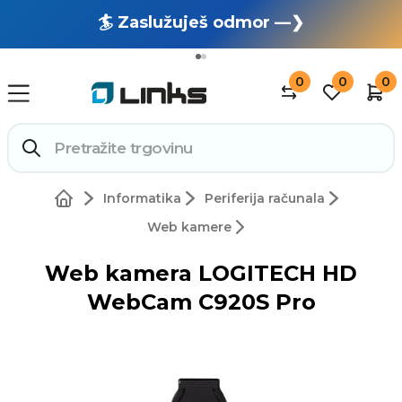
🏄 Zaslužuješ odmor —❯
🔥 OUTLET: TOTALNA RASPRODAJA —❯
0
0
0
Informatika
Periferija računala
Web kamere
Web kamera LOGITECH HD
WebCam C920S Pro