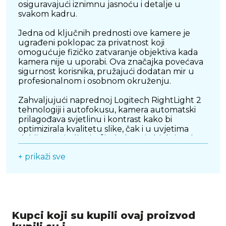
osiguravajući iznimnu jasnoću i detalje u
svakom kadru.
Jedna od ključnih prednosti ove kamere je
ugrađeni poklopac za privatnost koji
omogućuje fizičko zatvaranje objektiva kada
kamera nije u uporabi. Ova značajka povećava
sigurnost korisnika, pružajući dodatan mir u
profesionalnom i osobnom okruženju.
Zahvaljujući naprednoj Logitech RightLight 2
tehnologiji i autofokusu, kamera automatski
prilagođava svjetlinu i kontrast kako bi
optimizirala kvalitetu slike, čak i u uvjetima
slabijeg osvjetljenja. Širokokutni objektiv od
78° omogućuje jasan prikaz lica i okoline, čineći
+ prikaži sve
ovu kameru odličnim izborom za grupne
pozive i prezentacije.
Integrirani dvostruki mikrofoni s tehnologijom
smanjenja buke osiguravaju prirodan i jasan
zvuk, eliminirajući pozadinske smetnje i
Kupci koji su kupili ovaj proizvod
poboljšavajući kvalitetu govora. Ovo je
posebno korisno za poslovne korisnike koji