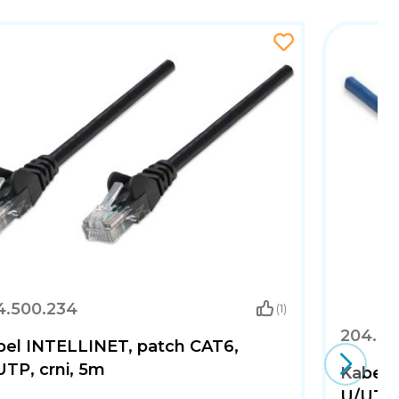
4.500.234
(1)
204.50
bel INTELLINET, patch CAT6,
TP, crni, 5m
Kabel 
U/UTP, 