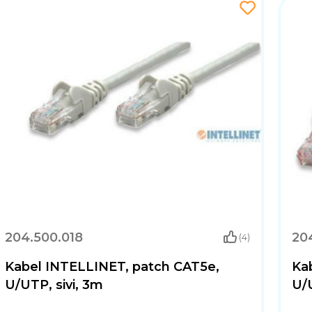
204.500.018
20
(4)
Kabel INTELLINET, patch CAT5e,
Ka
U/UTP, sivi, 3m
U/