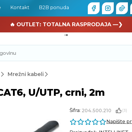
e
Kontakt
B2B ponuda
🏄 Zaslužuješ odmor —❯
🔥 OUTLET: TOTALNA RASPRODAJA —❯
Mrežni kabeli
CAT6, U/UTP, crni, 2m
Šifra:
204.500.210
(3)
Napišite p