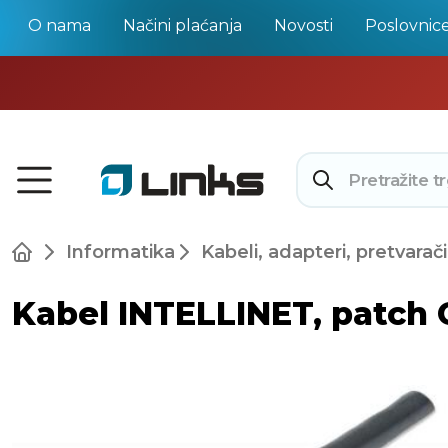
O nama
Načini plaćanja
Novosti
Poslovnic
Informatika
Kabeli, adapteri, pretvarači
Kabel INTELLINET, patch 