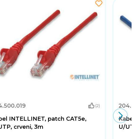
4.500.019
204.50
(2)
bel INTELLINET, patch CAT5e,
Kabel 
UTP, crveni, 3m
U/UTP,