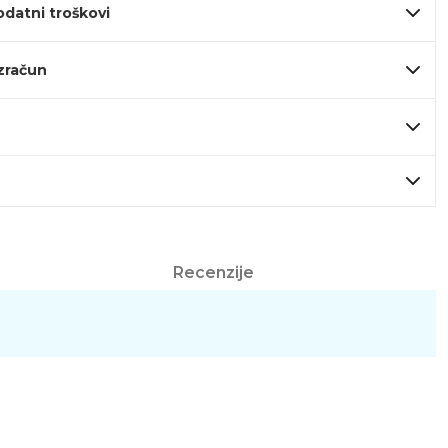
odatni troškovi
izračun
Recenzije