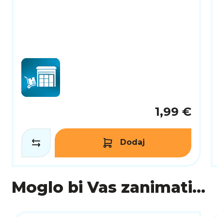
1,99 €
Dodaj
Moglo bi Vas zanimati...