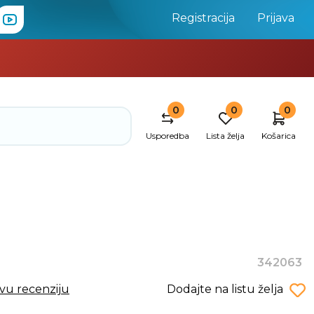
Registracija
Prijava
0
0
0
Usporedba
Lista želja
Košarica
342063
rvu recenziju
Dodajte na listu želja