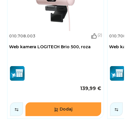
(2)
010.708.003
010.708.0
Web kamera LOGITECH Brio 500, roza
Web kamer
139,99 €
Dodaj