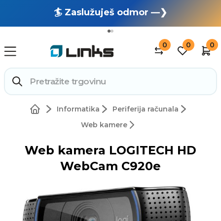
🏄 Zaslužuješ odmor —❯
🔥 OUTLET: TOTALNA RASPRODAJA —❯
0
0
0
Informatika
Periferija računala
Web kamere
Web kamera LOGITECH HD
WebCam C920e