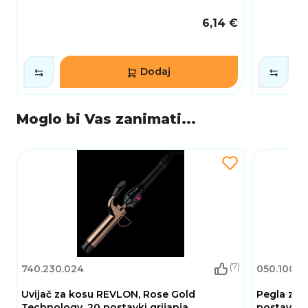
6,14 €
Dodaj
Moglo bi Vas zanimati...
(7)
740.230.024
050.100.0
Uvijač za kosu REVLON, Rose Gold
Pegla za 
Technology, 20 postavki grijanja
postavki, 