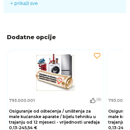
+ prikaži sve
Vrijeme zagrijavanja: 45 sekundi
Automatsko isključiovanje nakon 60min
Zaključavanje tipki
Dodatne opcije
(8)
793.000.001
793.000.
Osiguranje od oštećenja / uništenja za
Osiguranje
male kućanske aparate / bijelu tehniku u
male kućan
trajanju od 12 mjeseci - vrijednosti uređaja
trajanju o
0,13-245,54 €
0,13-245,5