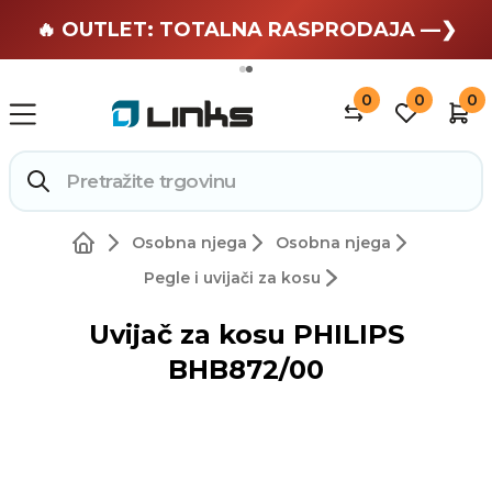
🏄 Zaslužuješ odmor —❯
🔥 OUTLET: TOTALNA RASPRODAJA —❯
0
0
0
Osobna njega
Osobna njega
Pegle i uvijači za kosu
Uvijač za kosu PHILIPS
BHB872/00