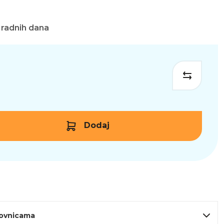
 radnih dana
Dodaj
lovnicama