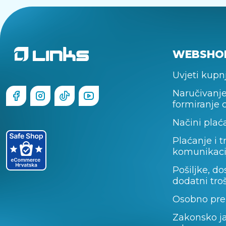
WEBSHO
Uvjeti kupn
Naručivanje
formiranje 
Načini plać
Plaćanje i t
komunikaci
Pošiljke, do
dodatni tro
Osobno pre
Zakonsko j