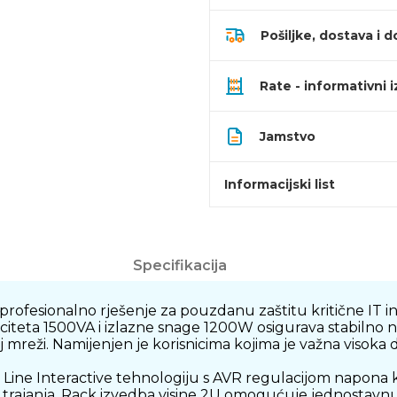
Pošiljke, dostava i d
Rate - informativni 
Jamstvo
Informacijski list
Specifikacija
esionalno rješenje za pouzdanu zaštitu kritične IT inf
citeta 1500VA i izlazne snage 1200W osigurava stabilno n
 mreži. Namijenjen je korisnicima kojima je važna visoka
e Interactive tehnologiju s AVR regulacijom napona ko
k trajanja. Rack izvedba visine 2U omogućuje jednostavnu