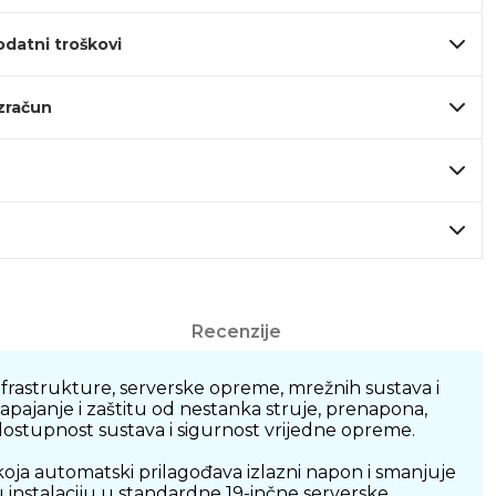
odatni troškovi
izračun
Recenzije
rastrukture, serverske opreme, mrežnih sustava i
apajanje i zaštitu od nestanka struje, prenapona,
 dostupnost sustava i sigurnost vrijedne opreme.
ja automatski prilagođava izlazni napon i smanjuje
 instalaciju u standardne 19-inčne serverske