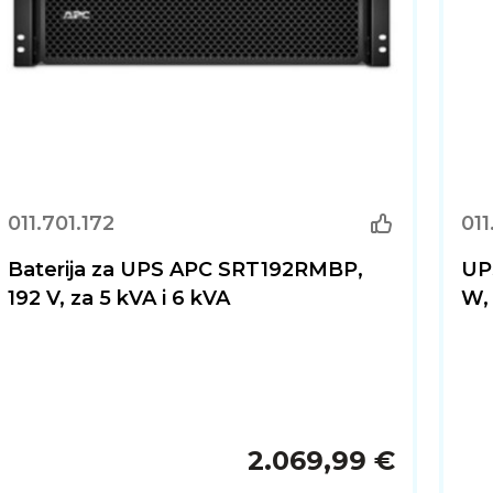
011.701.172
011
Baterija za UPS APC SRT192RMBP,
UP
192 V, za 5 kVA i 6 kVA
W,
2.069,99 €