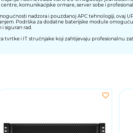
 centre, komunikacijske ormare, server sobe i profesiona
 mogućnosti nadzora i pouzdanoj APC tehnologiji, ovaj U
janjem. Podrška za dodatne baterijske module omoguću
 i siguran rad.
vrtke i IT stručnjake koji zahtijevaju profesionalnu za