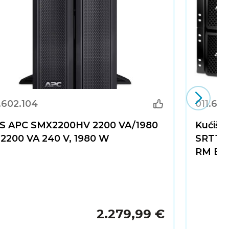
.602.104
011.602
S APC SMX2200HV 2200 VA/1980
Kućišt
 2200 VA 240 V, 1980 W
SRT192
RM Bat
2.279,99 €