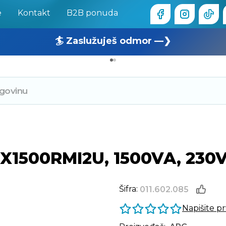
e
Kontakt
B2B ponuda
🏄 Zaslužuješ odmor —❯
🔥 OUTLET: TOTALNA RASPRODAJA —❯
X1500RMI2U, 1500VA, 230V
Šifra:
011.602.085
Napišite p