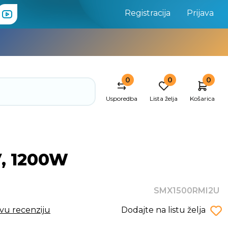
Registracija
Prijava
0
0
0
Usporedba
Lista želja
Košarica
, 1200W
SMX1500RMI2U
rvu recenziju
Dodajte na listu želja