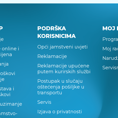
P
PODRŠKA
MOJ 
KORISNICIMA
je
Progra
Opći jamstveni uvjeti
 online i
Moj r
cijena
Reklamacije
Narud
anja
Reklamacije upućene
Servis
putem kurirskih službi
roškovi
je
Postupak u slučaju
oštećenja pošiljke u
stava i
transportu
škovi
Servis
uzimanje
Izjava o privatnosti
amstvo-