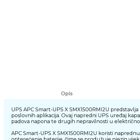
Opis
UPS APC Smart-UPS X SMX1500RMI2U predstavlja prof
poslovnih aplikacija. Ovaj napredni UPS uređaj kapa
padova napona te drugih nepravilnosti u električnoj
APC Smart-UPS X SMX1500RMI2U koristi naprednu Lin
opterećenje baterije, čime se produžuje njezin vije