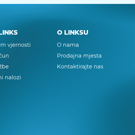
LINKS
O LINKSU
m vjernosti
O nama
ačun
Prodajna mjesta
žbe
Kontaktirajte nas
ni nalozi