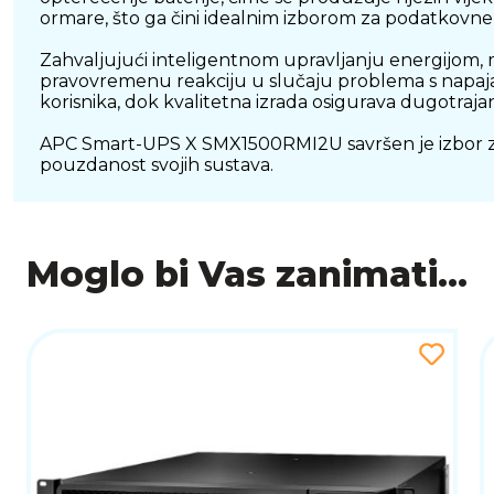
ormare, što ga čini idealnim izborom za podatkovne
Zahvaljujući inteligentnom upravljanju energijom,
pravovremenu reakciju u slučaju problema s napa
korisnika, dok kvalitetna izrada osigurava dugotrajan
APC Smart-UPS X SMX1500RMI2U savršen je izbor za t
pouzdanost svojih sustava.
Moglo bi Vas zanimati...